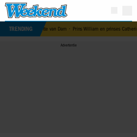
TRENDING
icolette van Dam
•
Prins William en prinses Catherine nemen maatr