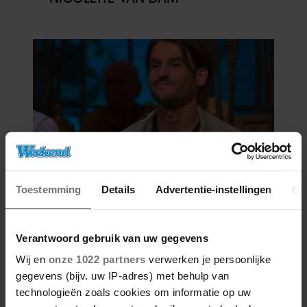
Toestemming
Details
Advertentie-instellingen
Ov
06/08/2026
VICTOR VLAM BEKRITISEERT TIM
NIEHE NA DUIDELIJKE GRENS
Verantwoord gebruik van uw gegevens
OVER VADER IVO: ‘EEN BEETJE
ONSYMPATHIEK’
Wij en
onze 1022 partners
verwerken je persoonlijke
gegevens (bijv. uw IP-adres) met behulp van
technologieën zoals cookies om informatie op uw