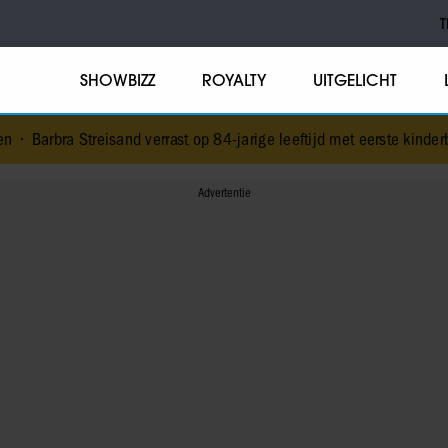
T
SHOWBIZZ
ROYALTY
UITGELICHT
d verrast op 84-jarige leeftijd met eerste kinderboek
•
NPO-manager 