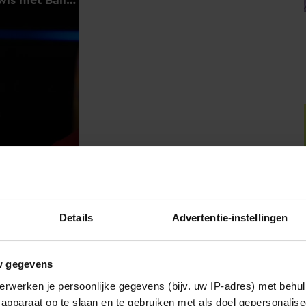
GTST
Details
Advertentie-instellingen
echte Tijden daadwerkelijk aan de zomerstop begint.
 Alles Van! namelijk al om 21.30 uur op de planning.
 naar 20.00 uur. Een verschil met de soap is dat Ik Weet
w gegevens
dt uitgezonden: van maandag tot en met vrijdag.
erwerken je persoonlijke gegevens (bijv. uw IP-adres) met behul
apparaat op te slaan en te gebruiken met als doel gepersonalise