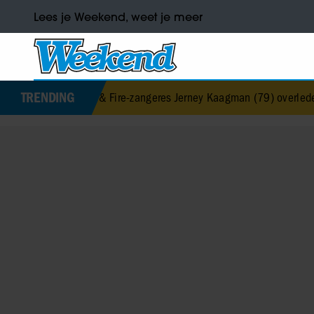
Lees je Weekend, weet je meer
TRENDING
h & Fire-zangeres Jerney Kaagman (79) overleden
•
Barbra Streisan