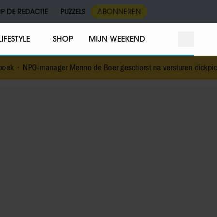
IP DE REDACTIE
PUZZELS
ABONNEREN
LIFESTYLE
SHOP
MIJN WEEKEND
Menno de Boer geschorst na versturen dickpic in groepsapp met c