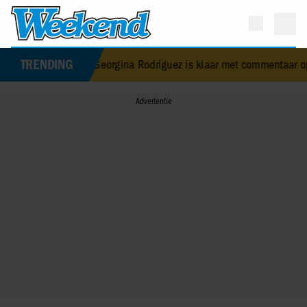
TRENDING
oofde Georgina Rodríguez is klaar met commentaar op haar lichaam