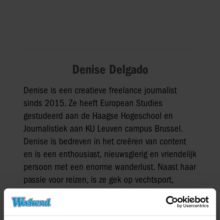
Denise Delgado
Denise is een creatieve freelance journalist
sinds 2015. Ze heeft European Studies
gestudeerd aan de Haagse Hogeschool en
Journalistiek aan KU Leuven campus Brussel.
Denise is bedreven in het creëren van content
en is een enthousiast, nieuwsgierig en vriendelijk
persoon met een enorme wanderlust. Naast haar
passie voor reizen, is ze gek op vechtsport,
muziek, witte wijn en fietsen in de natuur.