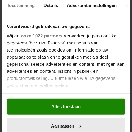
Meer van Denise
Toestemming
Details
Advertentie-instellingen
Ov
Verantwoord gebruik van uw gegevens
Wij en
onze 1022 partners
verwerken je persoonlijke
gegevens (bijv. uw IP-adres) met behulp van
technologieën zoals cookies om informatie op uw
apparaat op te slaan en te gebruiken met als doel
gepersonaliseerde advertenties en content, metingen aan
advertenties en content, inzicht in publiek en
productontwikkeling. U kunt kiezen wie uw gegevens
27/04/2026
gebruikt en met welke doelen.
DE KONING IS JARIG: DEZE
PORTRETTEN VAN WILLEM-
Als u het toestaat, willen we ook graag:
ALEXANDER WIL JE NIET MISSEN
Alles toestaan
Informatie verzamelen over uw geografische
locatie, die tot een paar meter nauwkeurig kan zijn
Uw apparaat identificeren door het actief te
Aanpassen
scannen op specifieke eigenschappen (fingerprinting)