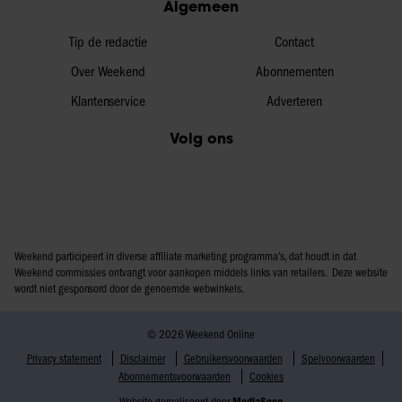
Algemeen
Tip de redactie
Contact
Over Weekend
Abonnementen
Klantenservice
Adverteren
Volg ons
Weekend participeert in diverse affiliate marketing programma’s, dat houdt in dat
Weekend commissies ontvangt voor aankopen middels links van retailers. Deze website
wordt niet gesponsord door de genoemde webwinkels.
© 2026 Weekend Online
Privacy statement
Disclaimer
Gebruikersvoorwaarden
Spelvoorwaarden
Abonnementsvoorwaarden
Cookies
Website gerealiseerd door
MediaSoep