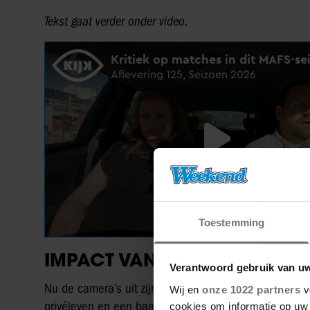
Tekst gaat verder onder video.
Toestemming
IMPACT VAN MAFS
Verantwoord gebruik van u
Nu de camera’s uit zijn, hoopt Anton dat de rust in zi
Wij en
onze 1022 partners
v
privéleven en een baan. Of ik de impact van MAFS he
cookies om informatie op uw 