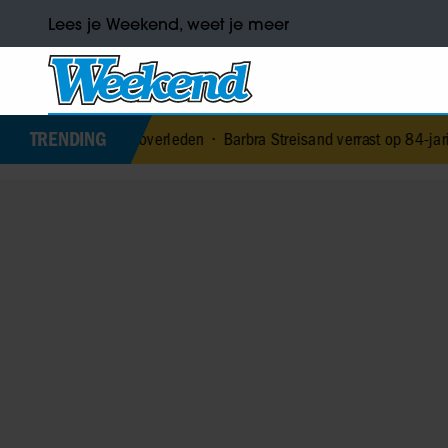
Lees je Weekend, weet je meer
TRENDING
(79) overleden
•
Barbra Streisand verrast op 84-jarige leeftijd met 