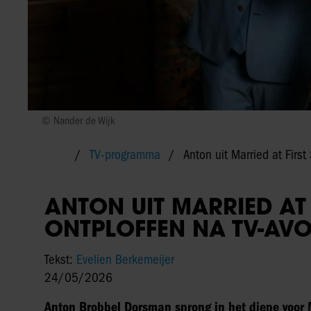
© Nander de Wijk
TV-programma
Anton uit Married at First
ANTON UIT MARRIED AT 
ONTPLOFFEN NA TV-AV
Tekst:
Evelien Berkemeijer
24/05/2026
Anton Brobbel Dorsman sprong in het diepe voor M