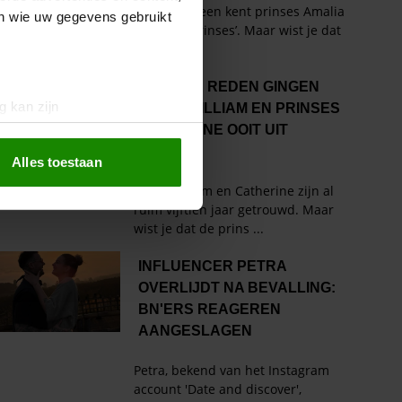
en wie uw gegevens gebruikt
g kan zijn
erprinting)
t
detailgedeelte
in. U kunt uw
Alles toestaan
 media te bieden en om ons
ze partners voor social
nformatie die u aan ze heeft
oord met onze cookies als u