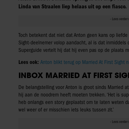
Linda van Straalen liep helaas uit op een fiasco.
Toch betekent dat niet dat Anton geen kans op liefde 
Sight-deelnemer volop aandacht, al is dat inmiddels
Superguide vertelt hij dat hij even pas op de plaats 
Lees ook:
Anton blikt terug op Married At First Sight
INBOX MARRIED AT FIRST SIG
De belangstelling voor Anton is groot sinds Married at 
hij aan de noodrem heeft moeten trekken. ‘Het is supe
heb onlangs een story geplaatst om te laten weten dat
wel weer of er misschien iets leuks tussen zit.’