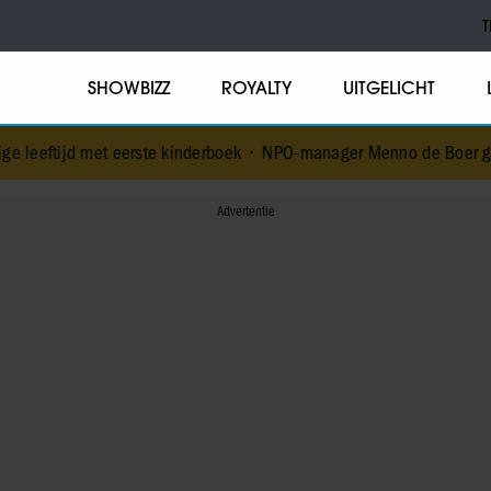
T
SHOWBIZZ
ROYALTY
UITGELICHT
eerste kinderboek
•
NPO-manager Menno de Boer geschorst na verstu