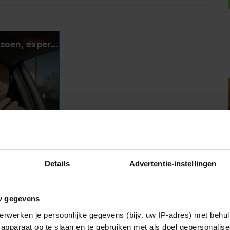
Details
Advertentie-instellingen
w gegevens
jn leven snel terugkeert. ‘Ik heb ook gewoon een
erwerken je persoonlijke gegevens (bijv. uw IP-adres) met behul
b onderschat? Geen idee, maar het blijft bizar om
apparaat op te slaan en te gebruiken met als doel gepersonalise