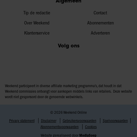
Algemeen
Tip de redactie
Contact
Over Weekend
Abonnementen
Klantenservice
Adverteren
Volg ons
Weekend participeert in diverse affiliate marketing programma’s, dat houdt in dat
Weekend commissies ontvangt voor aankopen middels links van retailers. Deze website
wordt niet gesponsord door de genoemde webwinkels.
© 2026 Weekend Online
Privacy statement
Disclaimer
Gebruikersvoorwaarden
Spelvoorwaarden
Abonnementsvoorwaarden
Cookies
Website gerealiseerd door
MediaSoep