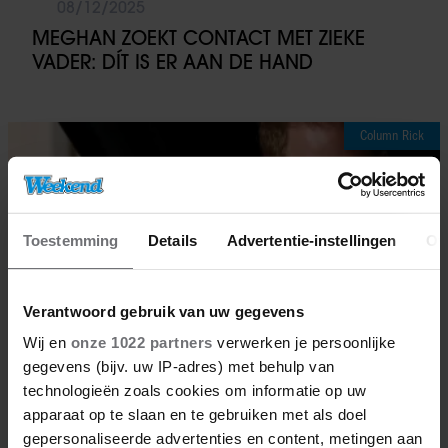
08/12/2025
MEGHAN ZOEKT CONTACT MET ZIEKE
VADER: DÍT IS ER AAN DE HAND
Column Rick
Toestemming
Details
Advertentie-instellingen
Ov
Verantwoord gebruik van uw gegevens
Wij en
onze 1022 partners
verwerken je persoonlijke
gegevens (bijv. uw IP-adres) met behulp van
technologieën zoals cookies om informatie op uw
apparaat op te slaan en te gebruiken met als doel
gepersonaliseerde advertenties en content, metingen aan
29/11/2025