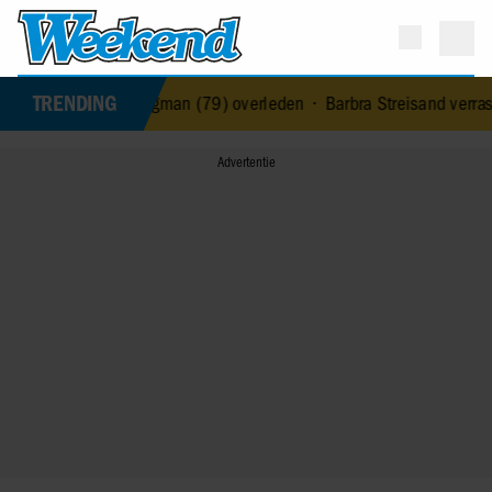
TRENDING
geres Jerney Kaagman (79) overleden
•
Barbra Streisand verrast op 