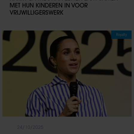
partners voor social media, adverteren en analyse. Deze
MET HUN KINDEREN IN VOOR
partners kunnen deze gegevens combineren met andere
VRIJWILLIGERSWERK
informatie die u aan ze heeft verstrekt of die ze hebben
verzameld op basis van uw gebruik van hun services. U
gaat akkoord met onze cookies als u onze website blijft
Royalty
gebruiken.
24/10/2025