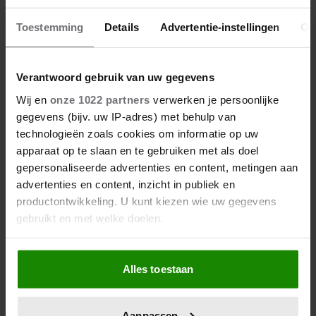
Toestemming
Details
Advertentie-instellingen
Ov
Verantwoord gebruik van uw gegevens
27/04/2026
Wij en
onze 1022 partners
verwerken je persoonlijke
ZO VIERT DE KONINKLIJKE
gegevens (bijv. uw IP-adres) met behulp van
FAMILIE KONINGSDAG DIT JAAR
technologieën zoals cookies om informatie op uw
IN FRIESLAND
apparaat op te slaan en te gebruiken met als doel
gepersonaliseerde advertenties en content, metingen aan
advertenties en content, inzicht in publiek en
productontwikkeling. U kunt kiezen wie uw gegevens
gebruikt en met welke doelen.
Als u het toestaat, willen we ook graag:
Alles toestaan
Informatie verzamelen over uw geografische
locatie, die tot een paar meter nauwkeurig kan zijn
Uw apparaat identificeren door het actief te
Aanpassen