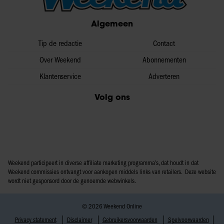
Algemeen
Tip de redactie
Contact
Over Weekend
Abonnementen
Klantenservice
Adverteren
Volg ons
Weekend participeert in diverse affiliate marketing programma’s, dat houdt in dat
Weekend commissies ontvangt voor aankopen middels links van retailers. Deze website
wordt niet gesponsord door de genoemde webwinkels.
© 2026 Weekend Online
Privacy statement
Disclaimer
Gebruikersvoorwaarden
Spelvoorwaarden