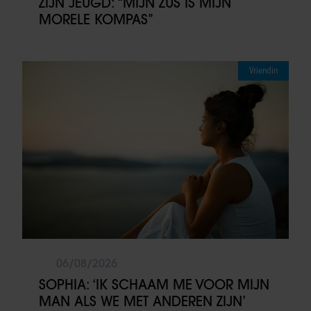
ZIJN JEUGD: “MIJN ZUS IS MIJN
MORELE KOMPAS”
Vriendin
06/08/2026
SOPHIA: ‘IK SCHAAM ME VOOR MIJN
MAN ALS WE MET ANDEREN ZIJN’