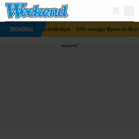
TRENDING
met eerste kinderboek
•
NPO-manager Menno de Boer geschorst na ve