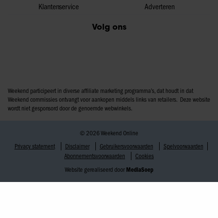
Klantenservice
Adverteren
Volg ons
Weekend participeert in diverse affiliate marketing programma’s, dat houdt in dat
Weekend commissies ontvangt voor aankopen middels links van retailers. Deze website
wordt niet gesponsord door de genoemde webwinkels.
© 2026 Weekend Online
Privacy statement
Disclaimer
Gebruikersvoorwaarden
Spelvoorwaarden
Abonnementsvoorwaarden
Cookies
Website gerealiseerd door
MediaSoep