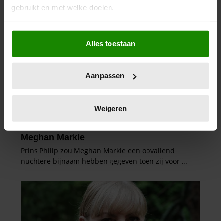
gebruikt en met welke doelen.
Als u het toestaat, willen we ook graag:
Alles toestaan
Informatie verzamelen over uw geografische
locatie, die tot een paar meter nauwkeurig kan zijn
Uw apparaat identificeren door het actief te
Aanpassen
scannen op specifieke eigenschappen (fingerprinting)
Lees meer over hoe uw persoonlijke gegevens worden
verwerkt en stel uw voorkeuren in het
detailgedeelte
in.
Weigeren
U kunt uw toestemming op elk moment wijzigen of
intrekken in de Cookieverklaring.
We gebruiken cookies om content en advertenties te
personaliseren, om functies voor social media te bieden
en om ons websiteverkeer te analyseren. Ook delen we
informatie over uw gebruik van onze site met onze
partners voor social media, adverteren en analyse. Deze
partners kunnen deze gegevens combineren met andere