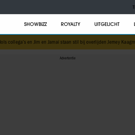
T
SHOWBIZZ
ROYALTY
UITGELICHT
n Jamai staan stil bij overlijden Jerney Kaagman
•
Vriendin Enzo Kno