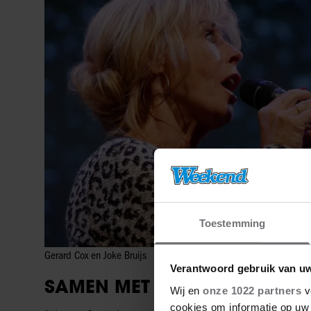
Toestemming
Gerard Cox en Joke Bruijs
Verantwoord gebruik van u
SAMEN MET GERARD COX
Wij en
onze 1022 partners
v
cookies om informatie op uw 