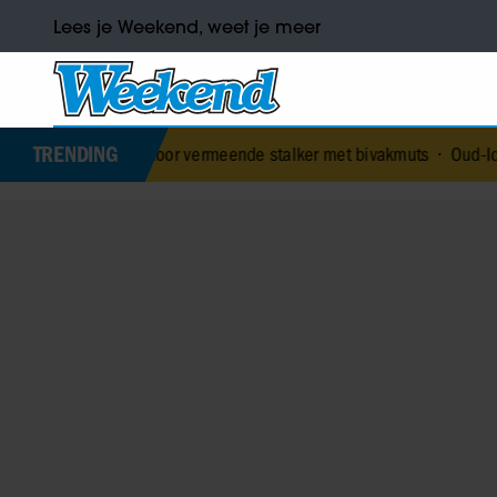
Lees je Weekend, weet je meer
TRENDING
oor vermeende stalker met bivakmuts
•
Oud-Idols collega’s en Jim e