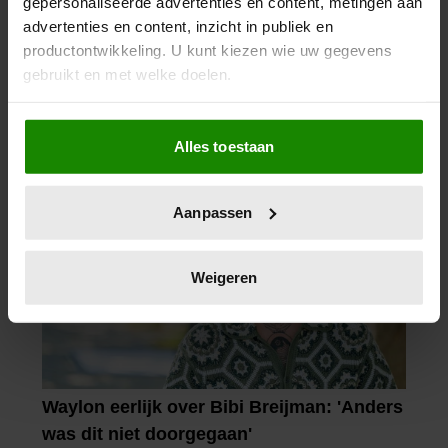
gepersonaliseerde advertenties en content, metingen aan
DENKEN TERUG AAN ‘KAPOT
advertenties en content, inzicht in publiek en
ENGE’ HAZES-IMITATOR: ‘ECHT
productontwikkeling. U kunt kiezen wie uw gegevens
NIET GOED BIJ JE PAASEI’
gebruikt en met welke doelen.
Als u het toestaat, willen we ook graag:
Alles toestaan
Informatie verzamelen over uw geografische
locatie, die tot een paar meter nauwkeurig kan zijn
Uw apparaat identificeren door het actief te
Aanpassen
scannen op specifieke eigenschappen (fingerprinting)
Lees meer over hoe uw persoonlijke gegevens worden
verwerkt en stel uw voorkeuren in het
detailgedeelte
in.
Weigeren
U kunt uw toestemming op elk moment wijzigen of
intrekken in de Cookieverklaring.
We gebruiken cookies om content en advertenties te
personaliseren, om functies voor social media te bieden
en om ons websiteverkeer te analyseren. Ook delen we
informatie over uw gebruik van onze site met onze