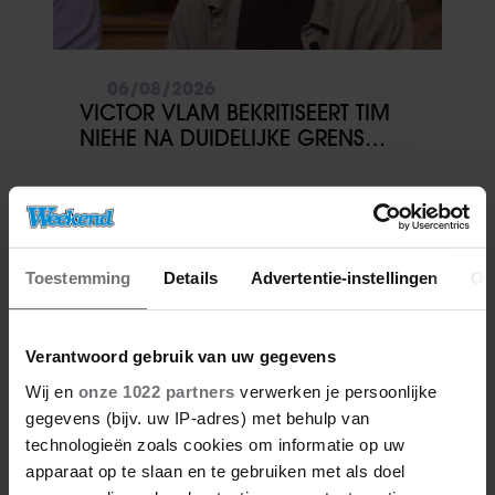
06/08/2026
VICTOR VLAM BEKRITISEERT TIM
NIEHE NA DUIDELIJKE GRENS
OVER VADER IVO: ‘EEN BEETJE
ONSYMPATHIEK’
Toestemming
Details
Advertentie-instellingen
Ov
Verantwoord gebruik van uw gegevens
Wij en
onze 1022 partners
verwerken je persoonlijke
gegevens (bijv. uw IP-adres) met behulp van
technologieën zoals cookies om informatie op uw
06/08/2026
apparaat op te slaan en te gebruiken met als doel
ROXEANNE EN ANDRÉ HAZES