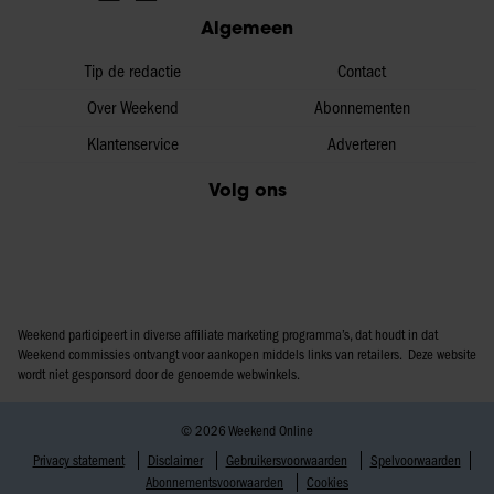
Algemeen
Tip de redactie
Contact
Over Weekend
Abonnementen
Klantenservice
Adverteren
Volg ons
Weekend participeert in diverse affiliate marketing programma’s, dat houdt in dat
Weekend commissies ontvangt voor aankopen middels links van retailers. Deze website
wordt niet gesponsord door de genoemde webwinkels.
© 2026 Weekend Online
Privacy statement
Disclaimer
Gebruikersvoorwaarden
Spelvoorwaarden
Abonnementsvoorwaarden
Cookies