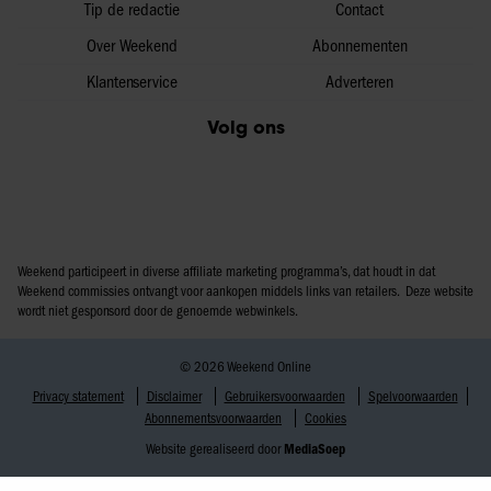
Tip de redactie
Contact
Over Weekend
Abonnementen
Klantenservice
Adverteren
Volg ons
Weekend participeert in diverse affiliate marketing programma’s, dat houdt in dat
Weekend commissies ontvangt voor aankopen middels links van retailers. Deze website
wordt niet gesponsord door de genoemde webwinkels.
© 2026 Weekend Online
Privacy statement
Disclaimer
Gebruikersvoorwaarden
Spelvoorwaarden
Abonnementsvoorwaarden
Cookies
Website gerealiseerd door
MediaSoep