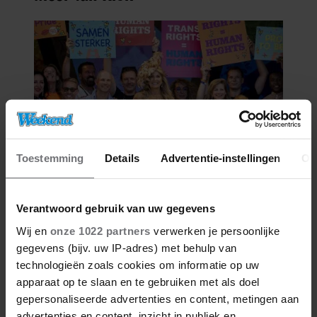
Toestemming
Details
Advertentie-instellingen
Ov
02/08/2026
COLUMN: DE ORANJES, BOVEN
Verantwoord gebruik van uw gegevens
ALLE VERSCHILLEN
Wij en
onze 1022 partners
verwerken je persoonlijke
gegevens (bijv. uw IP-adres) met behulp van
technologieën zoals cookies om informatie op uw
apparaat op te slaan en te gebruiken met als doel
gepersonaliseerde advertenties en content, metingen aan
advertenties en content, inzicht in publiek en