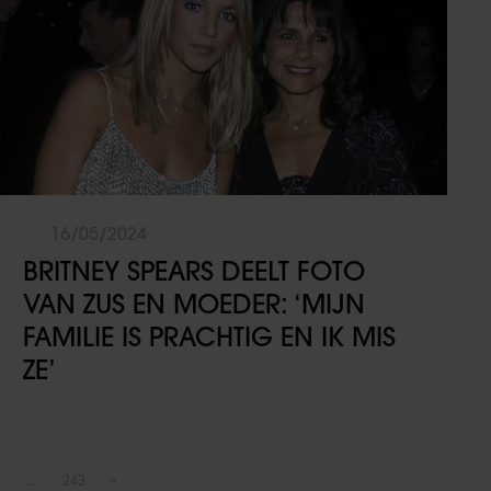
16/05/2024
BRITNEY SPEARS DEELT FOTO
VAN ZUS EN MOEDER: ‘MIJN
FAMILIE IS PRACHTIG EN IK MIS
ZE’
5
…
243
»
gina
Pagina
Volgende pagina