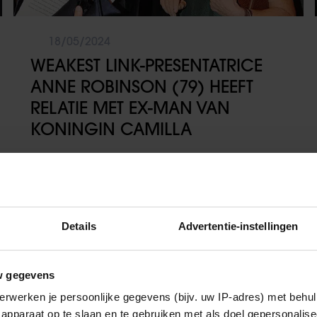
18/05/2024
WEAKEST LINK-PRESENTATRICE
ANNE ROBINSON (79) HEEFT
RELATIE MET EX-MAN VAN
KONINGIN CAMILLA
Wereldsterren
Details
Advertentie-instellingen
w gegevens
erwerken je persoonlijke gegevens (bijv. uw IP-adres) met behul
apparaat op te slaan en te gebruiken met als doel gepersonalise