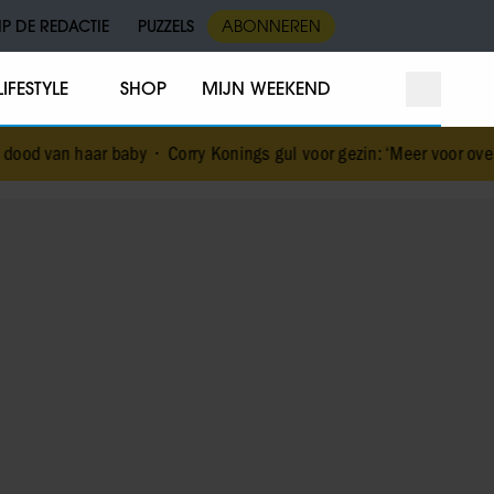
IP DE REDACTIE
PUZZELS
ABONNEREN
LIFESTYLE
SHOP
MIJN WEEKEND
n haar baby
•
Corry Konings gul voor gezin: ‘Meer voor over dan voo