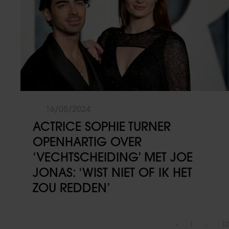
16/05/2024
ACTRICE SOPHIE TURNER
OPENHARTIG OVER
‘VECHTSCHEIDING’ MET JOE
JONAS: ‘WIST NIET OF IK HET
ZOU REDDEN’
«
1
…
12
Vorige pagina
Pagina