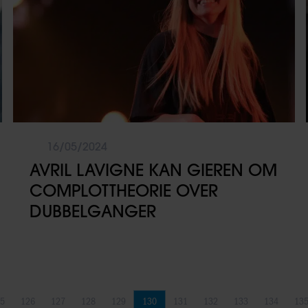
16/05/2024
AVRIL LAVIGNE KAN GIEREN OM
COMPLOTTHEORIE OVER
DUBBELGANGER
5
126
127
128
129
130
131
132
133
134
13
Pagina
Pagina
Pagina
Pagina
Pagina
Pagina
Pagina
Pagina
Pagina
Pagina
Pa