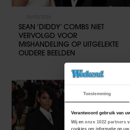
18/05/2024
SEAN ‘DIDDY’ COMBS NIET
VERVOLGD VOOR
MISHANDELING OP UITGELEKTE
OUDERE BEELDEN
Wereldsterren
Toestemming
Verantwoord gebruik van u
Wij en
onze 1022 partners
v
cookies om informatie op uw 