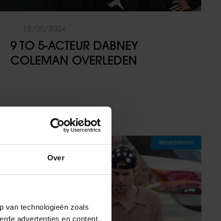
18/05/2024
9 TO 5-ACTEUR DABNEY
COLEMAN OVERLEDEN
Wereldsterren
Over
p van technologieën zoals
erde advertenties en content,