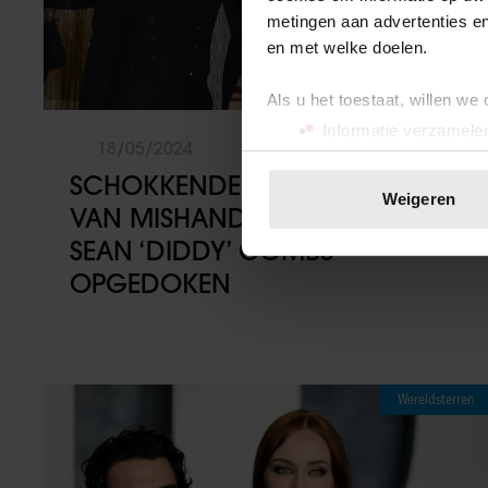
metingen aan advertenties en
en met welke doelen.
Als u het toestaat, willen we
Informatie verzamelen
18/05/2024
Uw apparaat identific
SCHOKKENDE VIDEOBEELDEN
Lees meer over hoe uw perso
Weigeren
VAN MISHANDELING DOOR
toestemming op elk moment wi
SEAN ‘DIDDY’ COMBS
We gebruiken cookies om cont
OPGEDOKEN
websiteverkeer te analyseren
media, adverteren en analys
verstrekt of die ze hebben v
onze website blijft gebruiken.
Wereldsterren