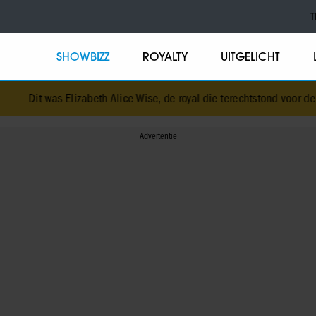
T
SHOWBIZZ
ROYALTY
UITGELICHT
 was Elizabeth Alice Wise, de royal die terechtstond voor de dood va