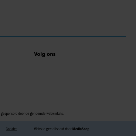
Volg ons
iet gesponsord door de genoemde webwinkels.
Cookies
Website gerealiseerd door
MediaSoep