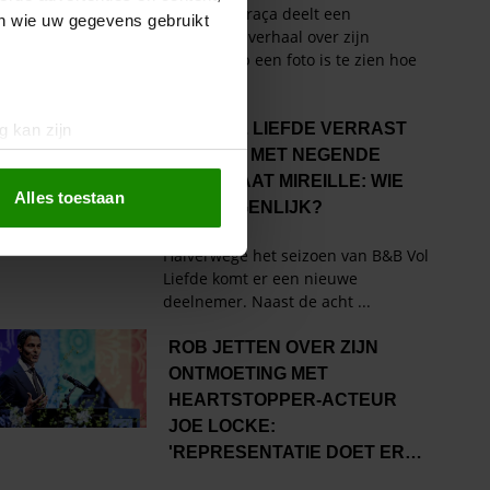
en wie uw gegevens gebruikt
g kan zijn
erprinting)
t
detailgedeelte
in. U kunt uw
Alles toestaan
 media te bieden en om ons
ze partners voor social
nformatie die u aan ze heeft
oord met onze cookies als u