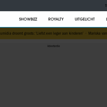
T
SHOWBIZZ
ROYALTY
UITGELICHT
roots: ‘Liefst een leger aan kinderen’
•
Mariska van Kolck laat blok