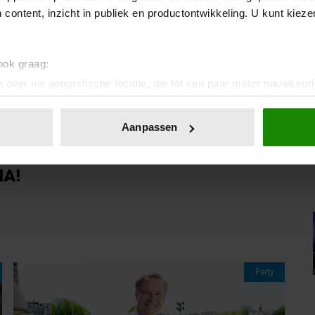
 content, inzicht in publiek en productontwikkeling. U kunt kiez
 ook graag:
 over uw geografische locatie, die tot een paar meter nauwkeuri
eren door het actief te scannen op specifieke eigenschappen (fing
onlijke gegevens worden verwerkt en stel uw voorkeuren in he
Aanpassen
ilowofficial)
jzigen of intrekken in de Cookieverklaring.
ent en advertenties te personaliseren, om functies voor social
IA!
. Ook delen we informatie over uw gebruik van onze site met on
e. Deze partners kunnen deze gegevens combineren met andere i
erzameld op basis van uw gebruik van hun services. U gaat akk
Party