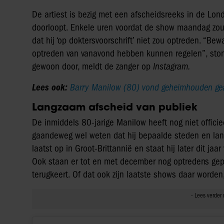
De artiest is bezig met een afscheidsreeks in de Lond
doorloopt. Enkele uren voordat de show maandag zou 
dat hij ‘op doktersvoorschrift’ niet zou optreden. “B
optreden van vanavond hebben kunnen regelen”, stond
gewoon door, meldt de zanger op
Instagram.
Lees ook:
Barry Manilow (80) vond geheimhouden geaa
Langzaam afscheid van publiek
De inmiddels 80-jarige Manilow heeft nog niet offici
gaandeweg wel weten dat hij bepaalde steden en lande
laatst op in Groot-Brittannië en staat hij later dit ja
Ook staan er tot en met december nog optredens gepl
terugkeert. Of dat ook zijn laatste shows daar worden