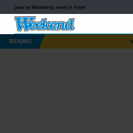
Lees je Weekend, weet je meer
TRENDING
Numidia droomt g