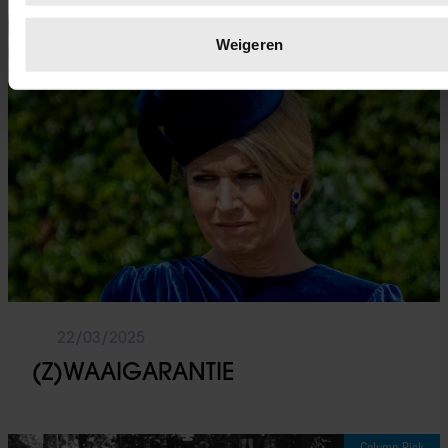
en stel uw voorkeuren in het
detailgedeelte
in. U kunt uw
Column Rick
toestemming op elk moment wijzigen of intrekken in de
Weigeren
Cookieverklaring.
We gebruiken cookies om content en advertenties te
personaliseren, om functies voor social media te bieden en 
ons websiteverkeer te analyseren. Ook delen we informatie 
uw gebruik van onze site met onze partners voor social medi
adverteren en analyse. Deze partners kunnen deze gegeven
combineren met andere informatie die u aan ze heeft verstrek
die ze hebben verzameld op basis van uw gebruik van hun
services. U gaat akkoord met onze cookies als u onze websi
blijft gebruiken.
22/03/2025
(Z)WAAIGARANTIE
Column Rick