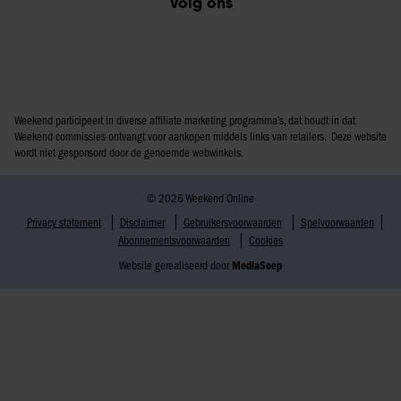
Volg ons
Weekend participeert in diverse affiliate marketing programma’s, dat houdt in dat
Weekend commissies ontvangt voor aankopen middels links van retailers. Deze website
wordt niet gesponsord door de genoemde webwinkels.
© 2026 Weekend Online
Privacy statement
Disclaimer
Gebruikersvoorwaarden
Spelvoorwaarden
Abonnementsvoorwaarden
Cookies
Website gerealiseerd door
MediaSoep