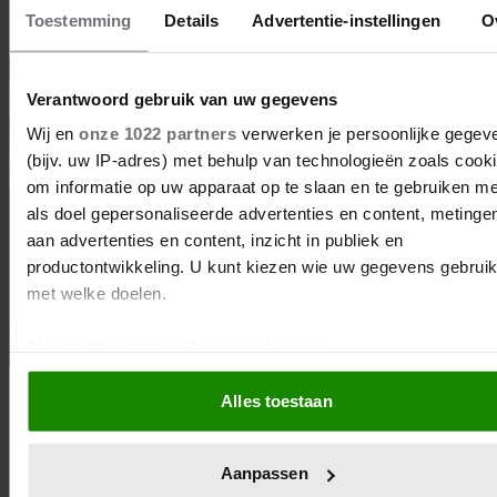
Toestemming
Details
Advertentie-instellingen
O
Column Rick
Verantwoord gebruik van uw gegevens
Wij en
onze 1022 partners
verwerken je persoonlijke gegev
(bijv. uw IP-adres) met behulp van technologieën zoals cook
om informatie op uw apparaat op te slaan en te gebruiken me
als doel gepersonaliseerde advertenties en content, metinge
aan advertenties en content, inzicht in publiek en
productontwikkeling. U kunt kiezen wie uw gegevens gebruik
met welke doelen.
Als u het toestaat, willen we ook graag:
Informatie verzamelen over uw geografische locatie, 
Alles toestaan
29/03/2025
tot een paar meter nauwkeurig kan zijn
Uw apparaat identificeren door het actief te scannen 
IN STEEN GEBEITELD
specifieke eigenschappen (fingerprinting)
Aanpassen
Lees meer over hoe uw persoonlijke gegevens worden verwe