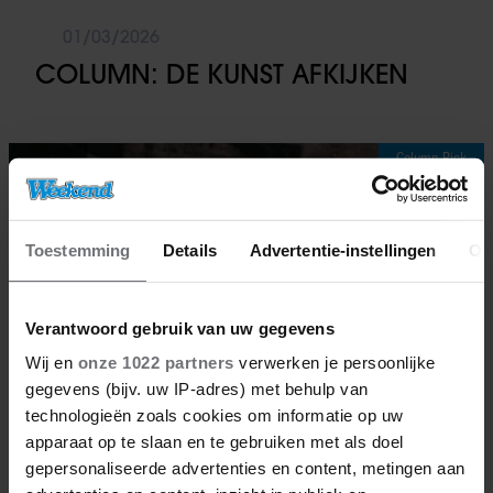
01/03/2026
COLUMN: DE KUNST AFKIJKEN
Column Rick
Toestemming
Details
Advertentie-instellingen
Ov
Verantwoord gebruik van uw gegevens
Wij en
onze 1022 partners
verwerken je persoonlijke
gegevens (bijv. uw IP-adres) met behulp van
technologieën zoals cookies om informatie op uw
apparaat op te slaan en te gebruiken met als doel
gepersonaliseerde advertenties en content, metingen aan