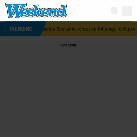
TRENDING
overleden
•
Barbra Streisand verrast op 84-jarige leeftijd met eerst