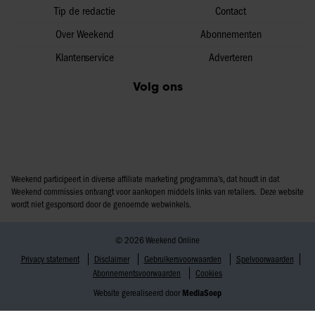
Tip de redactie
Contact
Over Weekend
Abonnementen
Klantenservice
Adverteren
Volg ons
Weekend participeert in diverse affiliate marketing programma’s, dat houdt in dat
Weekend commissies ontvangt voor aankopen middels links van retailers. Deze website
wordt niet gesponsord door de genoemde webwinkels.
© 2026 Weekend Online
Privacy statement
Disclaimer
Gebruikersvoorwaarden
Spelvoorwaarden
Abonnementsvoorwaarden
Cookies
Website gerealiseerd door
MediaSoep