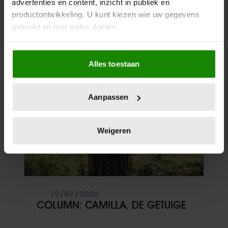
advertenties en content, inzicht in publiek en
productontwikkeling. U kunt kiezen wie uw gegevens
26/07/2026
gebruikt en met welke doelen.
COLUMN: AMALIA’S GROTE
LIEFDE
Als u het toestaat, willen we ook graag:
Alles toestaan
Informatie verzamelen over uw geografische
locatie, die tot een paar meter nauwkeurig kan zijn
Uw apparaat identificeren door het actief te
Aanpassen
scannen op specifieke eigenschappen (fingerprinting)
Lees meer over hoe uw persoonlijke gegevens worden
verwerkt en stel uw voorkeuren in het
detailgedeelte
in.
Weigeren
U kunt uw toestemming op elk moment wijzigen of
intrekken in de Cookieverklaring.
We gebruiken cookies om content en advertenties te
personaliseren, om functies voor social media te bieden
19/07/2026
en om ons websiteverkeer te analyseren. Ook delen we
COLUMN: CAMILLA, DE GETUIGE
informatie over uw gebruik van onze site met onze
partners voor social media, adverteren en analyse. Deze