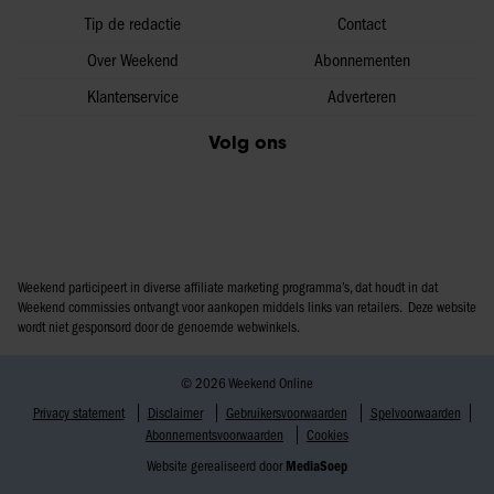
Tip de redactie
Contact
Over Weekend
Abonnementen
Klantenservice
Adverteren
Volg ons
Weekend participeert in diverse affiliate marketing programma’s, dat houdt in dat
Weekend commissies ontvangt voor aankopen middels links van retailers. Deze website
wordt niet gesponsord door de genoemde webwinkels.
© 2026 Weekend Online
Privacy statement
Disclaimer
Gebruikersvoorwaarden
Spelvoorwaarden
Abonnementsvoorwaarden
Cookies
Website gerealiseerd door
MediaSoep