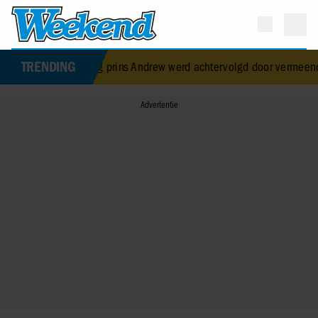
TRENDING
malig prins Andrew werd achtervolgd door vermeende stalker met b