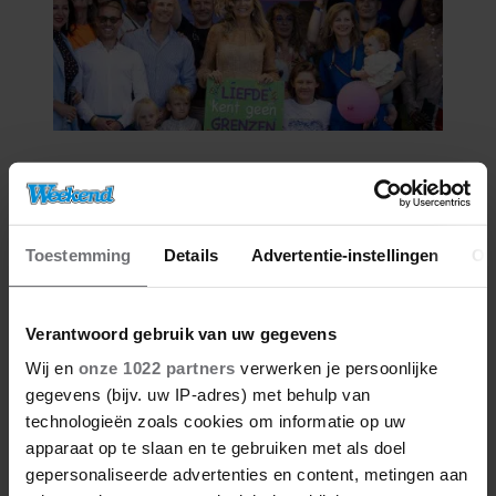
02/08/2026
COLUMN: DE ORANJES, BOVEN
ALLE VERSCHILLEN
Toestemming
Details
Advertentie-instellingen
Ov
Verantwoord gebruik van uw gegevens
Wij en
onze 1022 partners
verwerken je persoonlijke
gegevens (bijv. uw IP-adres) met behulp van
technologieën zoals cookies om informatie op uw
apparaat op te slaan en te gebruiken met als doel
gepersonaliseerde advertenties en content, metingen aan