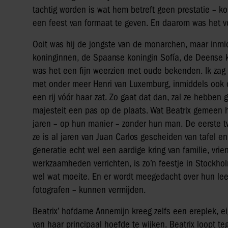
tachtig worden is wat hem betreft geen prestatie – 
een feest van formaat te geven. En daarom was het vo
Ooit was hij de jongste van de monarchen, maar inmidd
koninginnen, de Spaanse koningin Sofía, de Deense k
was het een fijn weerzien met oude bekenden. Ik zag
met onder meer Henri van Luxemburg, inmiddels ook o
een rij vóór haar zat. Zo gaat dat dan, zal ze hebben 
majesteit een pas op de plaats. Wat Beatrix gemeen he
jaren – op hun manier – zonder hun man. De eerste tw
ze is al jaren van Juan Carlos gescheiden van tafel 
generatie echt wel een aardige kring van familie, v
werkzaamheden verrichten, is zo’n feestje in Stockhol
wel wat moeite. En er wordt meegedacht over hun lee
fotografen – kunnen vermijden.
Beatrix’ hofdame Annemijn kreeg zelfs een ereplek, eig
van haar principaal hoefde te wijken. Beatrix loopt t