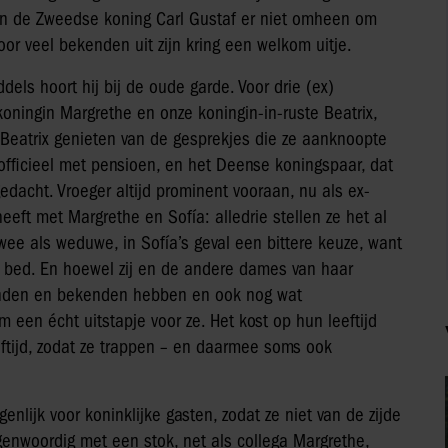
kon de Zweedse koning Carl Gustaf er niet omheen om
or veel bekenden uit zijn kring een welkom uitje.
els hoort hij bij de oude garde. Voor drie (ex)
oningin Margrethe en onze koningin-in-ruste Beatrix,
 Beatrix genieten van de gesprekjes die ze aanknoopte
fficieel met pensioen, en het Deense koningspaar, dat
gedacht. Vroeger altijd prominent vooraan, nu als ex-
eft met Margrethe en Sofía: alledrie stellen ze het al
ee als weduwe, in Sofía’s geval een bittere keuze, want
en bed. En hoewel zij en de andere dames van haar
rienden en bekenden hebben en ook nog wat
m een écht uitstapje voor ze. Het kost op hun leeftijd
ftijd, zodat ze trappen – en daarmee soms ook
enlijk voor koninklijke gasten, zodat ze niet van de zijde
egenwoordig met een stok, net als collega Margrethe,