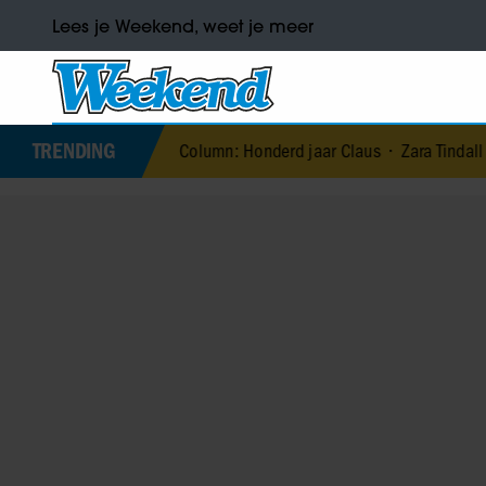
Lees je Weekend, weet je meer
TRENDING
Column: Honderd jaar Claus
•
Zara Tindall over haar leven 