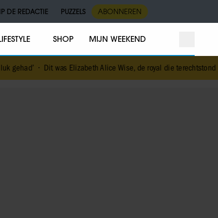
IP DE REDACTIE
PUZZELS
ABONNEREN
LIFESTYLE
SHOP
MIJN WEEKEND
was Elizabeth Alice Wise, de royal die terechtstond voor de dood van