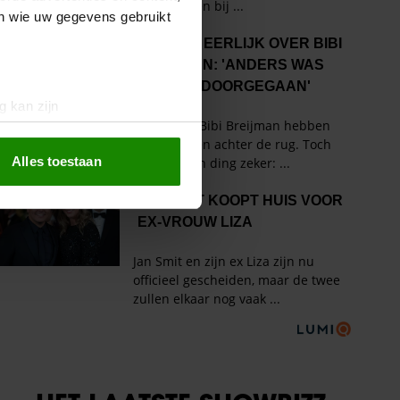
en wie uw gegevens gebruikt
g kan zijn
erprinting)
t
detailgedeelte
in. U kunt uw
Alles toestaan
 media te bieden en om ons
ze partners voor social
nformatie die u aan ze heeft
oord met onze cookies als u