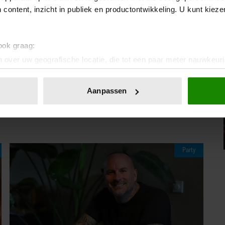
 content, inzicht in publiek en productontwikkeling. U kunt kiez
s, die de belle van het bal was. Het was daarmee niet
et smeden van nieuwe vriendschappen. Wie weet voor
 ook graag:
lees
hier
meer columns van Rick Evers
.
 over uw geografische locatie, die tot een paar meter nauwkeuri
eren door het actief te scannen op specifieke eigenschappen (fing
IA!
onlijke gegevens worden verwerkt en stel uw voorkeuren in he
Aanpassen
jzigen of intrekken in de Cookieverklaring.
ent en advertenties te personaliseren, om functies voor social
. Ook delen we informatie over uw gebruik van onze site met on
e. Deze partners kunnen deze gegevens combineren met andere i
Party
erzameld op basis van uw gebruik van hun services. U gaat akk