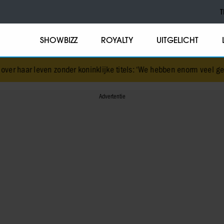
T
SHOWBIZZ
ROYALTY
UITGELICHT
zonder koninklijke titels: ‘We hebben enorm veel geluk gehad’
•
Dit 