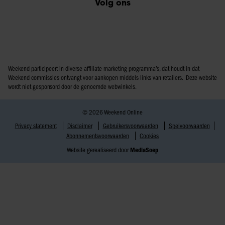
Volg ons
Weekend participeert in diverse affiliate marketing programma’s, dat houdt in dat
Weekend commissies ontvangt voor aankopen middels links van retailers. Deze website
wordt niet gesponsord door de genoemde webwinkels.
© 2026 Weekend Online
Privacy statement
Disclaimer
Gebruikersvoorwaarden
Spelvoorwaarden
Abonnementsvoorwaarden
Cookies
Website gerealiseerd door
MediaSoep