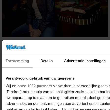
12/06/2023
DOCUMENTAIRE MET MATTHIJS
VAN NIEUWKERK IN TOP 3
Toestemming
Details
Advertentie-instellingen
KIJKCIJFERS
Verantwoord gebruik van uw gegevens
Wij en
onze 1022 partners
verwerken je persoonlijke gegeve
BN'ers
IP-adres) met behulp van technologieën zoals cookies om in
uw apparaat op te slaan en te gebruiken met als doel gepers
advertenties en content, metingen aan advertenties en content
publiek en productontwikkeling. U kunt kiezen wie uw gegev