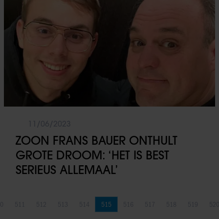
11/06/2023
ZOON FRANS BAUER ONTHULT
GROTE DROOM: ‘HET IS BEST
SERIEUS ALLEMAAL’
0
511
512
513
514
515
516
517
518
519
52
Pagina
Pagina
Pagina
Pagina
Pagina
Pagina
Pagina
Pagina
Pagina
Pagina
Pa