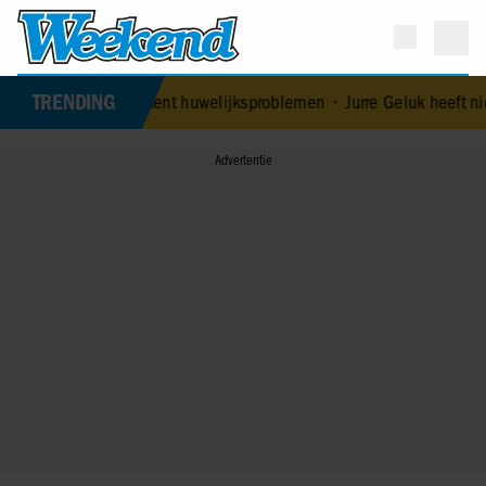
TRENDING
 Edoardo ontkent huwelijksproblemen
•
Jurre Geluk heeft nieuwe lie