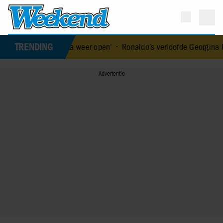
TRENDING
ade los: ‘Ik sta weer open’
•
Ronaldo’s verloofde Georgina Rodrígu