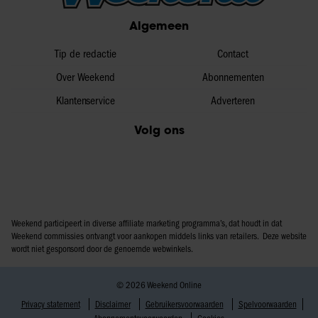
Algemeen
Tip de redactie
Contact
Over Weekend
Abonnementen
Klantenservice
Adverteren
Volg ons
Weekend participeert in diverse affiliate marketing programma’s, dat houdt in dat
Weekend commissies ontvangt voor aankopen middels links van retailers. Deze website
wordt niet gesponsord door de genoemde webwinkels.
© 2026 Weekend Online
Privacy statement
Disclaimer
Gebruikersvoorwaarden
Spelvoorwaarden