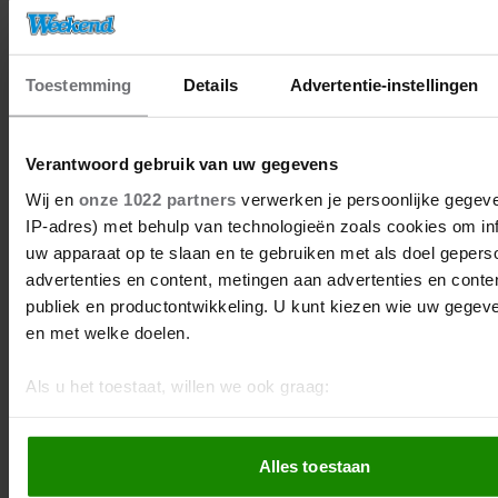
04/06/2023
ZING! LEVERT KIJKERS IN, BLOW UP
IN DE LIFT
Toestemming
Details
Advertentie-instellingen
Verantwoord gebruik van uw gegevens
BN'ers
Wij en
onze 1022 partners
verwerken je persoonlijke gegeve
IP-adres) met behulp van technologieën zoals cookies om in
uw apparaat op te slaan en te gebruiken met als doel gepers
advertenties en content, metingen aan advertenties en content
publiek en productontwikkeling. U kunt kiezen wie uw gegev
en met welke doelen.
Als u het toestaat, willen we ook graag:
Informatie verzamelen over uw geografische locatie, d
paar meter nauwkeurig kan zijn
Alles toestaan
Uw apparaat identificeren door het actief te scannen 
eigenschappen (fingerprinting)