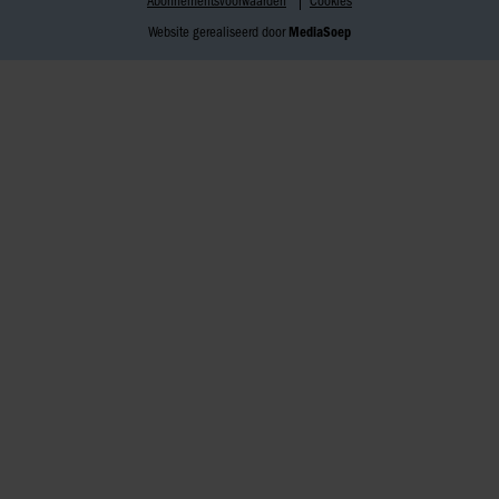
Abonnementsvoorwaarden
Cookies
Website gerealiseerd door
MediaSoep