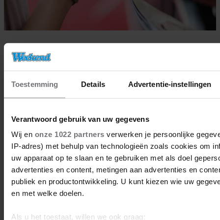
31/05/2023
DOUWE BOB MIST EERSTE
VERJAARDAG ZOON ELIAS
Toestemming
Details
Advertentie-instellingen
BN'ers
Verantwoord gebruik van uw gegevens
Wij en
onze 1022 partners
verwerken je persoonlijke gegeve
IP-adres) met behulp van technologieën zoals cookies om in
uw apparaat op te slaan en te gebruiken met als doel gepers
advertenties en content, metingen aan advertenties en content
publiek en productontwikkeling. U kunt kiezen wie uw gegev
en met welke doelen.
Als u het toestaat, willen we ook graag: