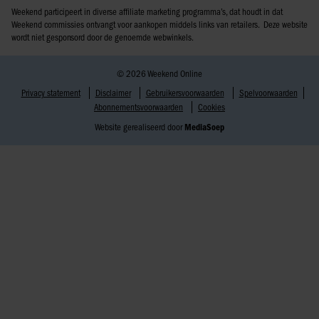
Weekend participeert in diverse affiliate marketing programma’s, dat houdt in dat
Weekend commissies ontvangt voor aankopen middels links van retailers. Deze website
wordt niet gesponsord door de genoemde webwinkels.
© 2026 Weekend Online
Privacy statement
Disclaimer
Gebruikersvoorwaarden
Spelvoorwaarden
Abonnementsvoorwaarden
Cookies
Website gerealiseerd door
MediaSoep