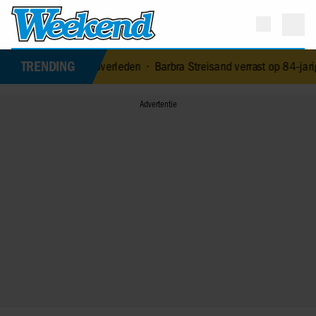
TRENDING
aagman (79) overleden
•
Barbra Streisand verrast op 84-jarige leeft