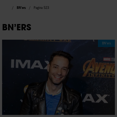
BN'ers
Pagina 523
BN’ERS
BN'ers