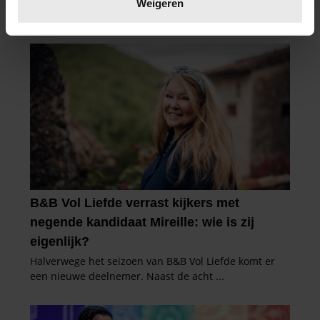
Weigeren
U kunt uw toestemming op elk moment wijzigen of
intrekken in de Cookieverklaring.
We gebruiken cookies om content en advertenties te
personaliseren, om functies voor social media te bieden
en om ons websiteverkeer te analyseren. Ook delen we
informatie over uw gebruik van onze site met onze
partners voor social media, adverteren en analyse. Deze
partners kunnen deze gegevens combineren met andere
informatie die u aan ze heeft verstrekt of die ze hebben
verzameld op basis van uw gebruik van hun services. U
gaat akkoord met onze cookies als u onze website blijft
gebruiken.