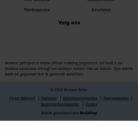
Klantenservice
Adverteren
Volg ons
Weekend participeert in diverse affiliate marketing programma’s, dat houdt in dat
Weekend commissies ontvangt voor aankopen middels links van retailers. Deze website
wordt niet gesponsord door de genoemde webwinkels.
© 2026 Weekend Online
Privacy statement
Disclaimer
Gebruikersvoorwaarden
Spelvoorwaarden
Abonnementsvoorwaarden
Cookies
Website gerealiseerd door
MediaSoep