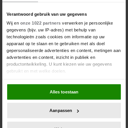
BLOKKADE LOS: ‘IK STA WEER
OPEN’
Verantwoord gebruik van uw gegevens
Wij en
onze 1022 partners
verwerken je persoonlijke
gegevens (bijv. uw IP-adres) met behulp van
technologieën zoals cookies om informatie op uw
apparaat op te slaan en te gebruiken met als doel
gepersonaliseerde advertenties en content, metingen aan
advertenties en content, inzicht in publiek en
productontwikkeling. U kunt kiezen wie uw gegevens
gebruikt en met welke doelen.
05/08/2026
Als u het toestaat, willen we ook graag:
CORRY KONINGS ZET ZICHZELF
Alles toestaan
Informatie verzamelen over uw geografische
OPZIJ: ‘VOOR MIJN GEZIN’
locatie, die tot een paar meter nauwkeurig kan zijn
Uw apparaat identificeren door het actief te
Aanpassen
scannen op specifieke eigenschappen (fingerprinting)
Lees meer over hoe uw persoonlijke gegevens worden
verwerkt en stel uw voorkeuren in het
detailgedeelte
in.