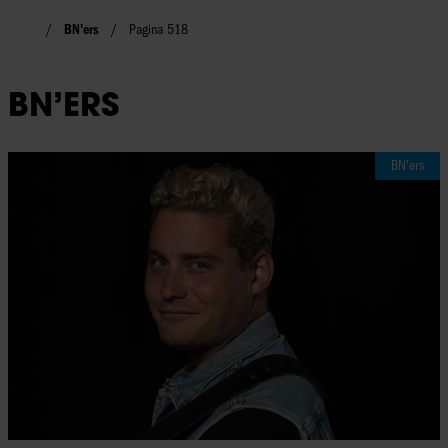
BN'ers
Pagina 518
BN’ERS
BN'ers