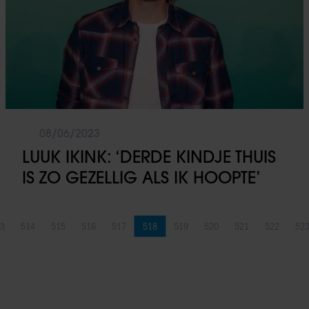
08/06/2023
LUUK IKINK: ‘DERDE KINDJE THUIS
IS ZO GEZELLIG ALS IK HOOPTE’
3
514
515
516
517
518
519
520
521
522
52
Pagina
Pagina
Pagina
Pagina
Pagina
Pagina
Pagina
Pagina
Pagina
Pagina
Pa