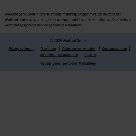
Weekend participeert in diverse affiliate marketing programma’s, dat houdt in dat
Weekend commissies ontvangt voor aankopen middels links van retailers. Deze website
wordt niet gesponsord door de genoemde webwinkels.
© 2026 Weekend Online
Privacy statement
Disclaimer
Gebruikersvoorwaarden
Spelvoorwaarden
Abonnementsvoorwaarden
Cookies
Website gerealiseerd door
MediaSoep