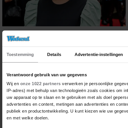
08/06/2023
EVA JINEK SCOORT ROL IN
NIEUWE FILM
Toestemming
Details
Advertentie-instellingen
Verantwoord gebruik van uw gegevens
BN'ers
Wij en
onze 1022 partners
verwerken je persoonlijke gegeve
IP-adres) met behulp van technologieën zoals cookies om in
uw apparaat op te slaan en te gebruiken met als doel gepers
advertenties en content, metingen aan advertenties en content
publiek en productontwikkeling. U kunt kiezen wie uw gegev
en met welke doelen.