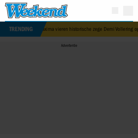
TRENDING
n koningin Máxima vieren historische zege Demi Vollering op Tour