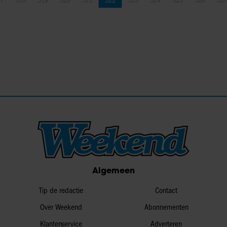
7
518
519
520
521
522
523
524
525
526
52
Pagina
Pagina
Pagina
Pagina
Pagina
Pagina
Pagina
Pagina
Pagina
Pagina
Pa
Algemeen
Tip de redactie
Contact
Over Weekend
Abonnementen
Klantenservice
Adverteren