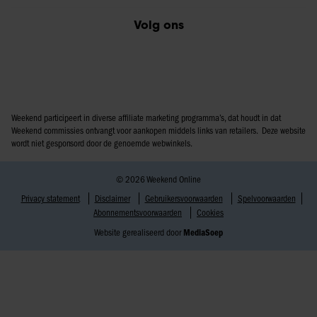
Volg ons
Weekend participeert in diverse affiliate marketing programma’s, dat houdt in dat
Weekend commissies ontvangt voor aankopen middels links van retailers. Deze website
wordt niet gesponsord door de genoemde webwinkels.
© 2026 Weekend Online
Privacy statement
Disclaimer
Gebruikersvoorwaarden
Spelvoorwaarden
Abonnementsvoorwaarden
Cookies
Website gerealiseerd door
MediaSoep