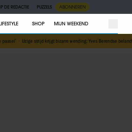
IP DE REDACTIE
PUZZELS
ABONNEREN
LIFESTYLE
SHOP
MIJN WEEKEND
 strijd krijgt bizarre wending: Yves Berendse belandt tóch met Valenti