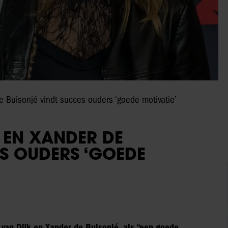
 Buisonjé vindt succes ouders ‘goede motivatie’
 EN XANDER DE
S OUDERS ‘GOEDE
 van Dijk en Xander de Buisonjé, als “een goede