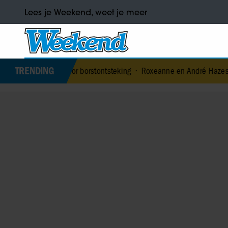
Lees je Weekend, weet je meer
TRENDING
g door borstontsteking
•
Roxeanne en André Hazes denken terug aan ‘