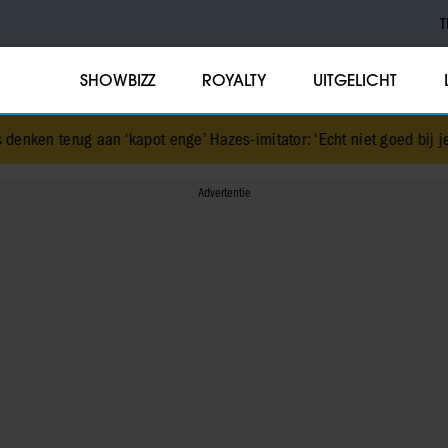
T
SHOWBIZZ
ROYALTY
UITGELICHT
kapot enge’ Hazes-imitator: ‘Echt niet goed bij je paasei’
•
IJzige