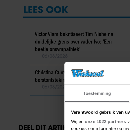
LEES OOK
Victor Vlam bekritiseert Tim Niehe na
duidelijke grens over vader Ivo: ‘Een
beetje onsympathiek’
06/08/2026
Christina Curry ziek na bevalling door
borstontsteking
06/08/2026
Toestemming
Verantwoord gebruik van u
Wij en
onze 1022 partners
v
DEEL DIT ARTIKEL OP SOCIAL MED
cookies om informatie op uw 