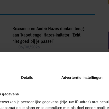
Roxeanne en André Hazes denken terug
aan ‘kapot enge’ Hazes-imitator: ‘Echt
niet goed bij je paasei’
06/08/2026
IJzige strijd krijgt bizarre wending: Yves
Berendse belandt tóch met Valentijn
Driessen in het vliegtuig
Details
Advertentie-instellingen
06/08/2026
w gegevens
erwerken je persoonlijke gegevens (bijv. uw IP-adres) met behul
IA!
apparaat op te slaan en te gebruiken met als doel gepersonalise