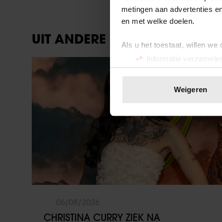
metingen aan advertenties en
en met welke doelen.
UIT ANDERE MEDIA
Als u het toestaat, willen we
Informatie verzamelen
Weekend
Uw apparaat identific
Lees meer over hoe uw perso
Weigeren
toestemming op elk moment wi
We gebruiken cookies om cont
websiteverkeer te analyseren
media, adverteren en analys
verstrekt of die ze hebben v
onze website blijft gebruiken.
06/08/2026
CHRISTINA CURRY ZIEK NA