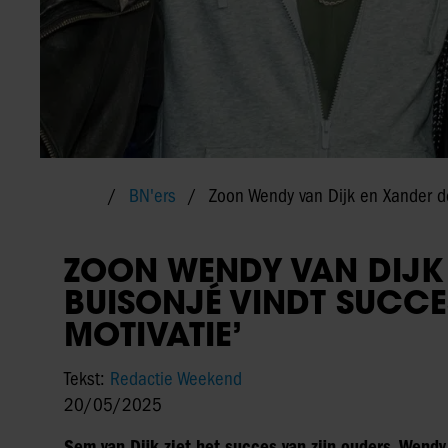
BN'ers
Zoon Wendy van Dijk en Xander de
ZOON WENDY VAN DIJK
BUISONJÉ VINDT SUCCE
MOTIVATIE’
Tekst:
Redactie Weekend
20/05/2025
Sem van Dijk ziet het succes van zijn ouders, Wendy