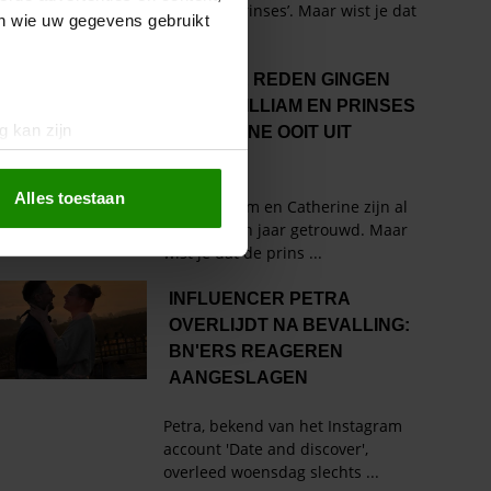
en wie uw gegevens gebruikt
g kan zijn
erprinting)
t
detailgedeelte
in. U kunt uw
Alles toestaan
 media te bieden en om ons
ze partners voor social
nformatie die u aan ze heeft
oord met onze cookies als u