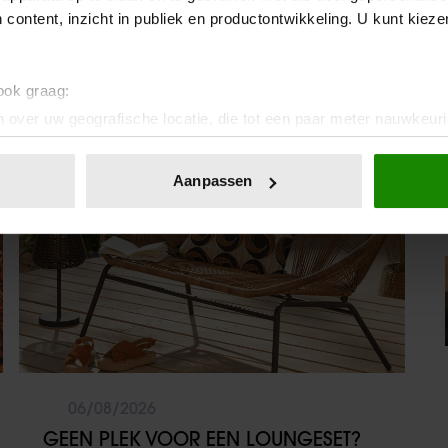
 content, inzicht in publiek en productontwikkeling. U kunt kiez
 ook graag:
 over uw geografische locatie, die tot een paar meter nauwkeuri
Vriendin
eren door het actief te scannen op specifieke eigenschappen (fing
onlijke gegevens worden verwerkt en stel uw voorkeuren in he
Aanpassen
jzigen of intrekken in de Cookieverklaring.
ent en advertenties te personaliseren, om functies voor social
. Ook delen we informatie over uw gebruik van onze site met on
e. Deze partners kunnen deze gegevens combineren met andere i
erzameld op basis van uw gebruik van hun services. U gaat akk
06/08/2026
GEEN PLEK VOOR EEN LOUNGESET?