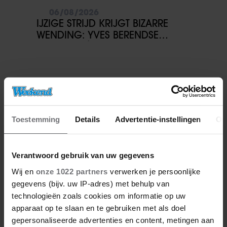
06/08/2026
IJZIGE STRIJD KRIJGT BIZARRE
WENDING: YVES BERENDSE
BELANDT TÓCH MET VALENTIJN
DRIESSEN IN HET VLIEGTUIG
Toestemming
Details
Advertentie-instellingen
Ov
Verantwoord gebruik van uw gegevens
Wij en
onze 1022 partners
verwerken je persoonlijke
gegevens (bijv. uw IP-adres) met behulp van
technologieën zoals cookies om informatie op uw
apparaat op te slaan en te gebruiken met als doel
gepersonaliseerde advertenties en content, metingen aan