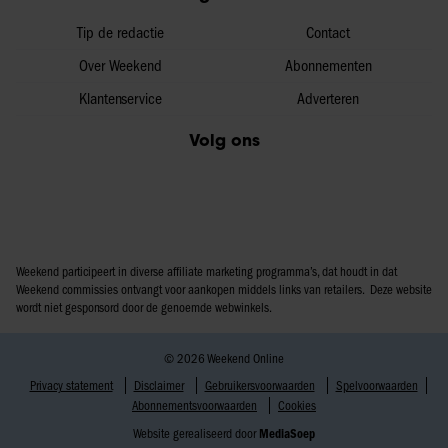
Tip de redactie
Contact
Over Weekend
Abonnementen
Klantenservice
Adverteren
Volg ons
Weekend participeert in diverse affiliate marketing programma’s, dat houdt in dat
Weekend commissies ontvangt voor aankopen middels links van retailers. Deze website
wordt niet gesponsord door de genoemde webwinkels.
© 2026 Weekend Online
Privacy statement
Disclaimer
Gebruikersvoorwaarden
Spelvoorwaarden
Abonnementsvoorwaarden
Cookies
Website gerealiseerd door
MediaSoep