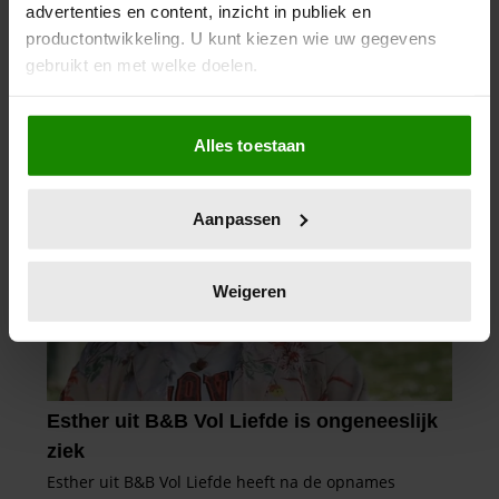
advertenties en content, inzicht in publiek en
productontwikkeling. U kunt kiezen wie uw gegevens
gebruikt en met welke doelen.
Als u het toestaat, willen we ook graag:
Alles toestaan
Informatie verzamelen over uw geografische
locatie, die tot een paar meter nauwkeurig kan zijn
Uw apparaat identificeren door het actief te
Aanpassen
scannen op specifieke eigenschappen (fingerprinting)
Lees meer over hoe uw persoonlijke gegevens worden
verwerkt en stel uw voorkeuren in het
detailgedeelte
in.
Weigeren
U kunt uw toestemming op elk moment wijzigen of
intrekken in de Cookieverklaring.
We gebruiken cookies om content en advertenties te
personaliseren, om functies voor social media te bieden
en om ons websiteverkeer te analyseren. Ook delen we
informatie over uw gebruik van onze site met onze