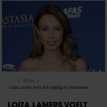
BN'ers
Loiza Lamers voelt zich angstig en machteloos
LOIZA LAMERS VOELT