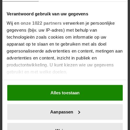
Verantwoord gebruik van uw gegevens
Wij en
onze 1022 partners
verwerken je persoonlijke
gegevens (bijv. uw IP-adres) met behulp van
technologieën zoals cookies om informatie op uw
27/04/2026
apparaat op te slaan en te gebruiken met als doel
DE KONING IS JARIG: DEZE
gepersonaliseerde advertenties en content, metingen aan
PORTRETTEN VAN WILLEM-
advertenties en content, inzicht in publiek en
ALEXANDER WIL JE NIET MISSEN
productontwikkeling. U kunt kiezen wie uw gegevens
gebruikt en met welke doelen.
Als u het toestaat, willen we ook graag:
Alles toestaan
Informatie verzamelen over uw geografische
locatie, die tot een paar meter nauwkeurig kan zijn
Uw apparaat identificeren door het actief te
Aanpassen
scannen op specifieke eigenschappen (fingerprinting)
Lees meer over hoe uw persoonlijke gegevens worden
verwerkt en stel uw voorkeuren in het
detailgedeelte
in.