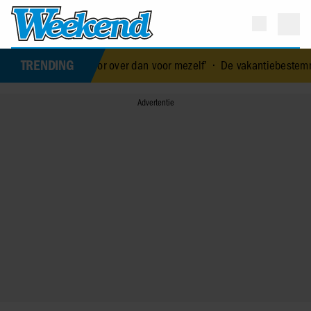
TRENDING
er voor over dan voor mezelf’
•
De vakantiebestemming van… Nicol