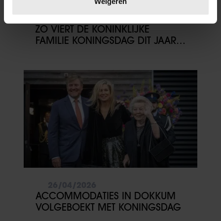
Weigeren
U kunt uw toestemming op elk moment wijzigen of
27/04/2026
intrekken in de Cookieverklaring.
ZO VIERT DE KONINKLIJKE
FAMILIE KONINGSDAG DIT JAAR
We gebruiken cookies om content en advertenties te
IN FRIESLAND
personaliseren, om functies voor social media te bieden
en om ons websiteverkeer te analyseren. Ook delen we
informatie over uw gebruik van onze site met onze
partners voor social media, adverteren en analyse. Deze
partners kunnen deze gegevens combineren met andere
informatie die u aan ze heeft verstrekt of die ze hebben
verzameld op basis van uw gebruik van hun services. U
gaat akkoord met onze cookies als u onze website blijft
gebruiken.
26/04/2026
ACCOMMODATIES IN DOKKUM
VOLGEBOEKT MET KONINGSDAG