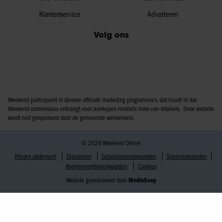
Klantenservice
Adverteren
Volg ons
Weekend participeert in diverse affiliate marketing programma’s, dat houdt in dat
Weekend commissies ontvangt voor aankopen middels links van retailers. Deze website
wordt niet gesponsord door de genoemde webwinkels.
© 2026 Weekend Online
Privacy statement
Disclaimer
Gebruikersvoorwaarden
Spelvoorwaarden
Abonnementsvoorwaarden
Cookies
Website gerealiseerd door
MediaSoep