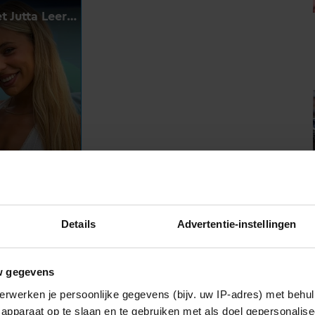
UW
Details
Advertentie-instellingen
er uitgebracht voor het komende wereldkampioenschap
p danst hij nu met Jutta in de villa van Casa di Beau.
w gegevens
erwerken je persoonlijke gegevens (bijv. uw IP-adres) met behul
apparaat op te slaan en te gebruiken met als doel gepersonalise