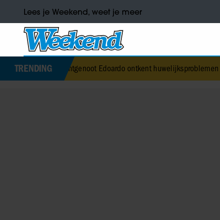
Lees je Weekend, weet je meer
TRENDING
ice’s echtgenoot Edoardo ontkent huwelijksproblemen
•
Jurre Geluk