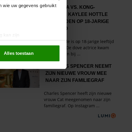
en wie uw gegevens gebruikt
g kan zijn
erprinting)
t
detailgedeelte
in. U kunt uw
Alles toestaan
 media te bieden en om ons
ze partners voor social
nformatie die u aan ze heeft
oord met onze cookies als u