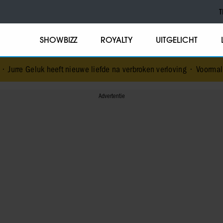
T
SHOWBIZZ
ROYALTY
UITGELICHT
 heeft nieuwe liefde na verbroken verloving
•
Voormalig prins Andre