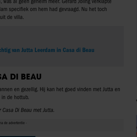
n, was al geen geheim meer. Gerard Joling verklapte
dam specifiek om hem had gevraagd. Nu het toch
it de villa.
chtig van Jutta Leerdam in Casa di Beau
SA DI BEAU
nnen en gezellig. Hij kan het goed vinden met Jutta en
 in de hottub.
er Casa Di Beau met Jutta.