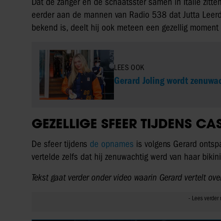
Dat de zanger en de schaatsster samen in Italië zitte
eerder aan de mannen van Radio 538 dat Jutta Leer
bekend is, deelt hij ook meteen een gezellig moment u
LEES OOK
Gerard Joling wordt zenuwa
GEZELLIGE SFEER TIJDENS CA
De sfeer tijdens
de opnames
is volgens Gerard ontspa
vertelde zelfs dat hij zenuwachtig werd van haar bikini
Tekst gaat verder onder video waarin Gerard vertelt ov