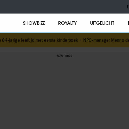
T
SHOWBIZZ
ROYALTY
UITGELICHT
jd met eerste kinderboek
•
NPO-manager Menno de Boer geschorst na