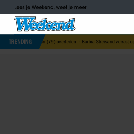
Lees je Weekend, weet je meer
TRENDING
agman (79) overleden
•
Barbra Streisand verrast op 84-jarige leefti