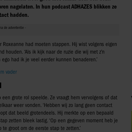
poren nagelaten. In hun podcast ADHAZES blikken ze
ntact hadden.
aar Roxeanne had moeten stappen. Hij wist volgens eigen
d houden. ‘Als ik kijk naar de ruzie die wij met z’n
n ego had ik je veel eerder kunnen benaderen.’
am vader
N
 een grote rol speelde. Ze vraagt hem vervolgens of dat
elkaar weer vonden. ‘Hebben wij zo lang geen contact
klopt dat beeld grotendeels. Hij merkte op een bepaald
stap zetten bleek lastig. ‘Op een gegeven moment heb je
o te groot om de eerste stap te zetten.’