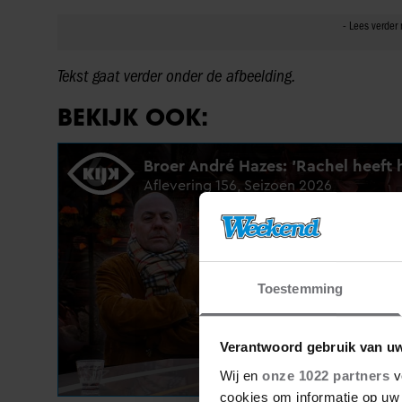
Tekst gaat verder onder de afbeelding.
BEKIJK OOK:
Toestemming
Verantwoord gebruik van u
Wij en
onze 1022 partners
v
cookies om informatie op uw 