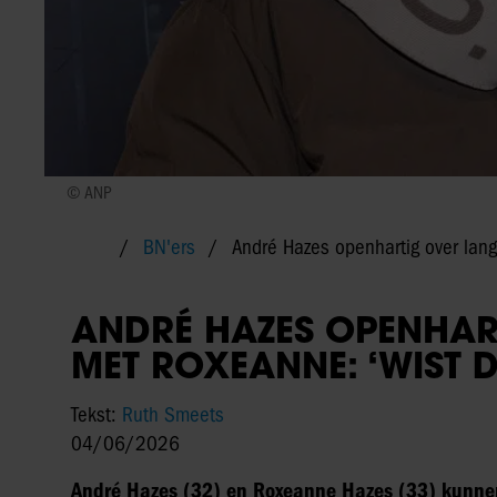
© ANP
BN'ers
André Hazes openhartig over lange
ANDRÉ HAZES OPENHAR
MET ROXEANNE: ‘WIST D
Tekst:
Ruth Smeets
04/06/2026
André Hazes (32) en Roxeanne Hazes (33) kunnen