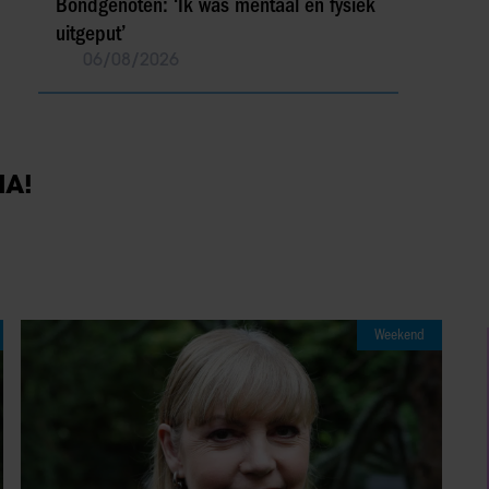
Bondgenoten: ‘Ik was mentaal en fysiek
uitgeput’
06/08/2026
IA!
Weekend