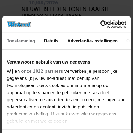
10/08/2026
NIEUWE BEELDEN TONEN LAATSTE
UREN VAN LIAM PAYNE
Toestemming
Details
Advertentie-instellingen
Ov
Verantwoord gebruik van uw gegevens
Wij en
onze 1022 partners
verwerken je persoonlijke
gegevens (bijv. uw IP-adres) met behulp van
technologieën zoals cookies om informatie op uw
apparaat op te slaan en te gebruiken met als doel
gepersonaliseerde advertenties en content, metingen aan
10/08/2026
advertenties en content, inzicht in publiek en
ANNIKO VAN SANTEN BLIJFT
productontwikkeling. U kunt kiezen wie uw gegevens
ACHTER HAAR ECHTGENOOT
gebruikt en met welke doelen.
REMCO VAN LEEN STAAN: ‘IK
KAN ONDERSCHEID MAKEN