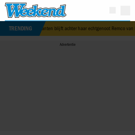
TRENDING
an Santen blijft achter haar echtgenoot Remco van Leen staan: ‘Ik k