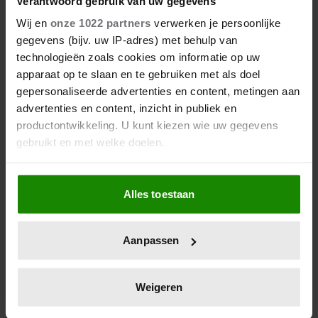
Verantwoord gebruik van uw gegevens
Evelien is online redacteur voor Weekend, Party
Wij en
onze 1022 partners
verwerken je persoonlijke
en Royalty en heeft haar telefoon vastgeplakt
gegevens (bijv. uw IP-adres) met behulp van
aan haar hand. Wanneer ze opkijkt van sociale
technologieën zoals cookies om informatie op uw
media, dan meestal naar haar poes Pluis (die
apparaat op te slaan en te gebruiken met als doel
een eigen Tiktok heeft).
gepersonaliseerde advertenties en content, metingen aan
advertenties en content, inzicht in publiek en
Meer van Evelien
productontwikkeling. U kunt kiezen wie uw gegevens
gebruikt en met welke doelen.
Als u het toestaat, willen we ook graag:
Alles toestaan
Informatie verzamelen over uw geografische
locatie, die tot een paar meter nauwkeurig kan zijn
Uw apparaat identificeren door het actief te
Aanpassen
scannen op specifieke eigenschappen (fingerprinting)
Lees meer over hoe uw persoonlijke gegevens worden
verwerkt en stel uw voorkeuren in het
detailgedeelte
in.
Weigeren
U kunt uw toestemming op elk moment wijzigen of
08/08/2026
intrekken in de Cookieverklaring.