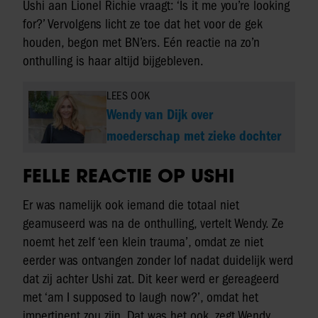
Ushi aan Lionel Richie vraagt: ‘Is it me you’re looking
for?’ Vervolgens licht ze toe dat het voor de gek
houden, begon met BN’ers. Eén reactie na zo’n
onthulling is haar altijd bijgebleven.
LEES OOK
Wendy van Dijk over
moederschap met zieke dochter
FELLE REACTIE OP USHI
Er was namelijk ook iemand die totaal niet
geamuseerd was na de onthulling, vertelt Wendy. Ze
noemt het zelf ‘een klein trauma’, omdat ze niet
eerder was ontvangen zonder lof nadat duidelijk werd
dat zij achter Ushi zat. Dit keer werd er gereageerd
met ‘am I supposed to laugh now?’, omdat het
impertinent zou zijn. Dat was het ook, zegt Wendy,