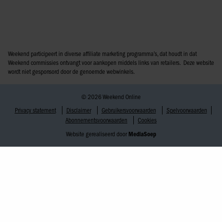
Weekend participeert in diverse affiliate marketing programma’s, dat houdt in dat
Weekend commissies ontvangt voor aankopen middels links van retailers. Deze website
wordt niet gesponsord door de genoemde webwinkels.
© 2026 Weekend Online
Privacy statement
Disclaimer
Gebruikersvoorwaarden
Spelvoorwaarden
Abonnementsvoorwaarden
Cookies
Website gerealiseerd door
MediaSoep