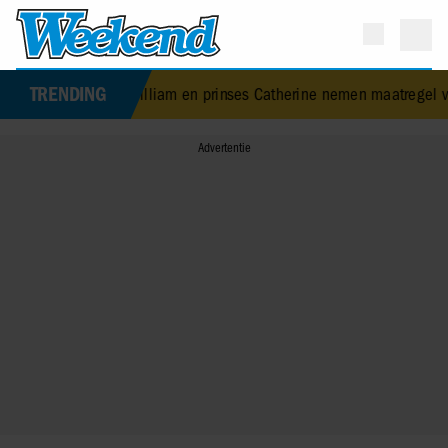
TRENDING
rins William en prinses Catherine nemen maatregel voor toekomstig 