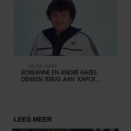
06/08/2026
ROXEANNE EN ANDRÉ HAZES
DENKEN TERUG AAN ‘KAPOT
ENGE’ HAZES-IMITATOR: ‘ECHT
NIET GOED BIJ JE PAASEI’