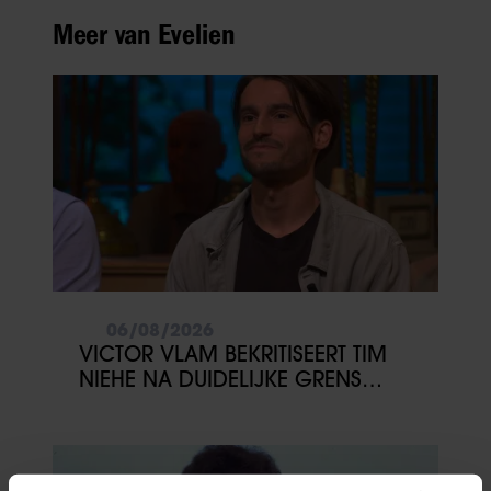
Meer van Evelien
06/08/2026
VICTOR VLAM BEKRITISEERT TIM
NIEHE NA DUIDELIJKE GRENS
OVER VADER IVO: ‘EEN BEETJE
ONSYMPATHIEK’