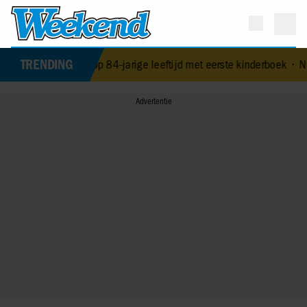
TRENDING
rast op 84-jarige leeftijd met eerste kinderboek
•
NPO-manager Menno