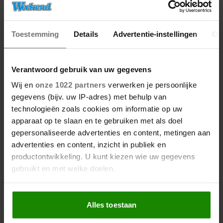
Toestemming
Details
Advertentie-instellingen
Ov
Verantwoord gebruik van uw gegevens
Wij en
onze 1022 partners
verwerken je persoonlijke
06/08/2026
gegevens (bijv. uw IP-adres) met behulp van
ROXEANNE EN ANDRÉ HAZES
technologieën zoals cookies om informatie op uw
DENKEN TERUG AAN ‘KAPOT
apparaat op te slaan en te gebruiken met als doel
ENGE’ HAZES-IMITATOR: ‘ECHT
gepersonaliseerde advertenties en content, metingen aan
NIET GOED BIJ JE PAASEI’
advertenties en content, inzicht in publiek en
productontwikkeling. U kunt kiezen wie uw gegevens
gebruikt en met welke doelen.
Als u het toestaat, willen we ook graag:
Alles toestaan
Informatie verzamelen over uw geografische
locatie, die tot een paar meter nauwkeurig kan zijn