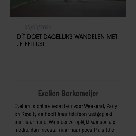
partners kunnen deze gegevens combineren met andere
informatie die u aan ze heeft verstrekt of die ze hebben
verzameld op basis van uw gebruik van hun services. U
05/08/2026
gaat akkoord met onze cookies als u onze website blijft
gebruiken.
DÍT DOET DAGELIJKS WANDELEN MET
JE EETLUST
Evelien Berkemeijer
Evelien is online redacteur voor Weekend, Party
en Royalty en heeft haar telefoon vastgeplakt
aan haar hand. Wanneer ze opkijkt van sociale
media, dan meestal naar haar poes Pluis (die