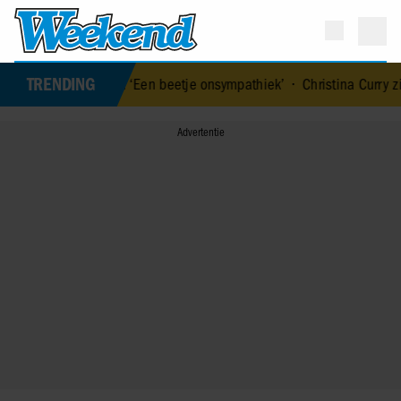
TRENDING
r Ivo: ‘Een beetje onsympathiek’
•
Christina Curry ziek na bevalling 