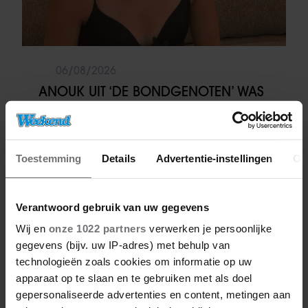
06/08/2026
ANOUK UIT ‘DE BONDGENOTEN’ WAS
BIJNA STAGIAIRE BIJ HET MERK VAN
JADE ANNA
Toestemming
Details
Advertentie-instellingen
Ov
Vriendin
Verantwoord gebruik van uw gegevens
Wij en
onze 1022 partners
verwerken je persoonlijke
gegevens (bijv. uw IP-adres) met behulp van
technologieën zoals cookies om informatie op uw
apparaat op te slaan en te gebruiken met als doel
gepersonaliseerde advertenties en content, metingen aan