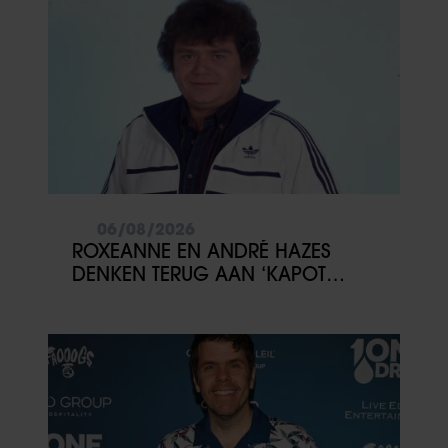
06/08/2026
ROXEANNE EN ANDRÉ HAZES
DENKEN TERUG AAN ‘KAPOT
ENGE’ HAZES-IMITATOR: ‘ECHT
NIET GOED BIJ JE PAASEI’