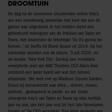
DROOMTUIN
De dag na de ceremonie circuleerden online foto’s
van een ivoorkleurig zakdoekje met kant dat aan de
gasten was uitgedeeld. In het midden stond een
geborduurd monogram van de initialen van Taylor en
Travis, met daaronder de tekstregel ‘So it’s gonna be
forever…’ uit Swifts hit Blank Space uit 2014. Op het
zakdoekje stonden ook de datum, ‘3 juli 2026’, en
de locatie, ‘New York City’. Dankzij een inmiddels
verwijderde post van AMC Theatres CEO Adam Aron
ontstond een beter beeld van wat zich binnen
afspeelde. ‘Het leek niet op Madison Square Garden.
Direct bij binnenkomst was alles… vloeren, muren,
plafond… gedrapeerd in perzik- en wit. Grote
uitvergrote foto’s van Taylor en Travis op elke leeftijd,
jaar na jaar, van één jaar oud tot hun late tienerjaren,
hingen er.’ De CEO vervolgde: ‘Een klein gedeelte van