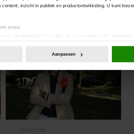
IA!
 content, inzicht in publiek en productontwikkeling. U kunt kiez
 ook graag:
 over uw geografische locatie, die tot een paar meter nauwkeuri
eren door het actief te scannen op specifieke eigenschappen (fing
Party
onlijke gegevens worden verwerkt en stel uw voorkeuren in he
Aanpassen
jzigen of intrekken in de Cookieverklaring.
ent en advertenties te personaliseren, om functies voor social
. Ook delen we informatie over uw gebruik van onze site met on
e. Deze partners kunnen deze gegevens combineren met andere i
erzameld op basis van uw gebruik van hun services. U gaat akk
06/08/2026