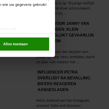
en wie uw gegevens gebruikt
g kan zijn
erprinting)
t
detailgedeelte
in. U kunt uw
Alles toestaan
 media te bieden en om ons
ze partners voor social
nformatie die u aan ze heeft
oord met onze cookies als u