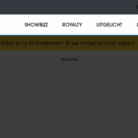
T
SHOWBIZZ
ROYALTY
UITGELICHT
De Bondgenoten: ‘Ik was mentaal en fysiek uitgeput’
•
Victor Vlam be