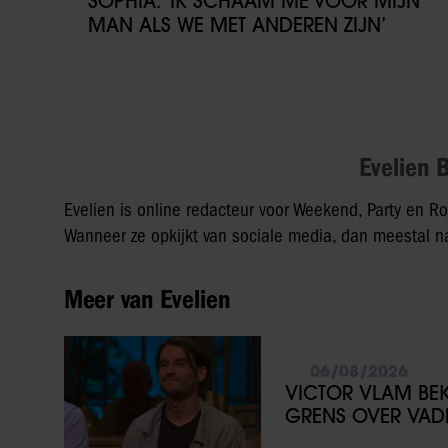
SOPHIA: ‘IK SCHAAM ME VOOR MIJN
MAN ALS WE MET ANDEREN ZIJN’
Evelien 
Evelien is online redacteur voor Weekend, Party en Ro
Wanneer ze opkijkt van sociale media, dan meestal na
Meer van Evelien
06/08/2026
VICTOR VLAM BEKR
GRENS OVER VADE