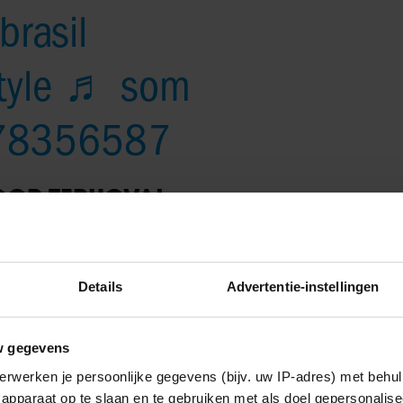
brasil
tyle
♬ som
0878356587
VOOR TERUGVAL
nnen verhelpen, weigert de zangeres een operatie. Ze
wat ze koste wat kost wil vermijden. Paris is al vijf jaar
deo zei ze dat drugs haar leven heeft verpest en ze
Details
Advertentie-instellingen
raadt.
hits in zes decennia
w gegevens
erwerken je persoonlijke gegevens (bijv. uw IP-adres) met behul
apparaat op te slaan en te gebruiken met als doel gepersonalise