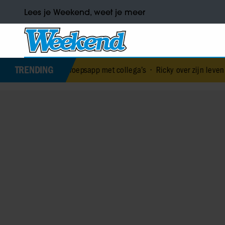
Lees je Weekend, weet je meer
TRENDING
 in groepsapp met collega’s
•
Ricky over zijn leven tijdens en na 