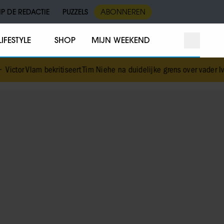
IP DE REDACTIE
PUZZELS
ABONNEREN
LIFESTYLE
SHOP
MIJN WEEKEND
kritiseert Tim Niehe na duidelijke grens over vader Ivo: ‘Een beetje