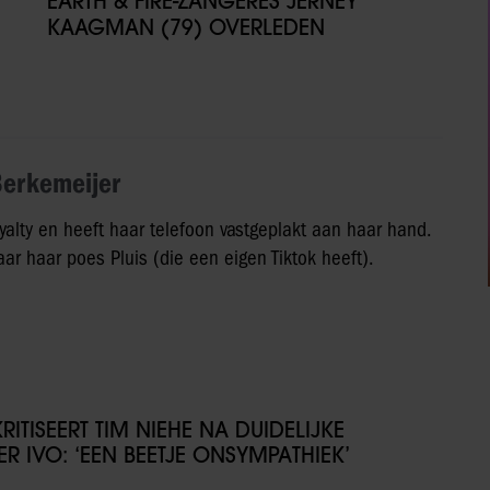
EARTH & FIRE-ZANGERES JERNEY
KAAGMAN (79) OVERLEDEN
Berkemeijer
yalty en heeft haar telefoon vastgeplakt aan haar hand.
ar haar poes Pluis (die een eigen Tiktok heeft).
ITISEERT TIM NIEHE NA DUIDELIJKE
R IVO: ‘EEN BEETJE ONSYMPATHIEK’