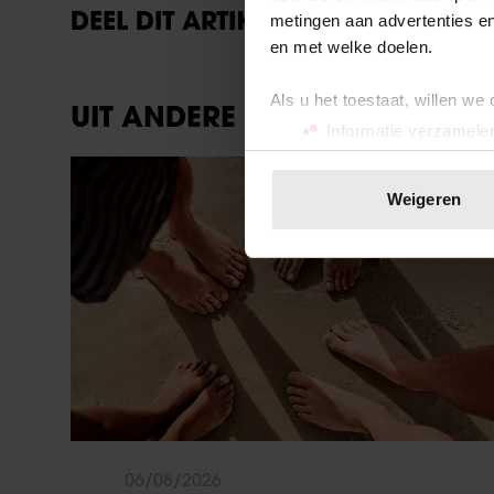
DEEL DIT ARTIKEL OP SOCIAL MED
metingen aan advertenties en
en met welke doelen.
Als u het toestaat, willen we
UIT ANDERE MEDIA
Informatie verzamelen
Uw apparaat identific
Sante
Lees meer over hoe uw perso
Weigeren
toestemming op elk moment wi
We gebruiken cookies om cont
websiteverkeer te analyseren
media, adverteren en analys
verstrekt of die ze hebben v
onze website blijft gebruiken.
06/08/2026