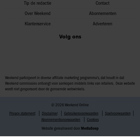
Tip de redactie
Contact
Over Weekend
Abonnementen
Klantenservice
Adverteren
Volg ons
Weekend participeert in diverse affiliate marketing programma’s, dat houdt in dat
Weekend commissies ontvangt voor aankopen middels links van retailers. Deze website
wordt niet gesponsord door de genoemde webwinkels.
© 2026 Weekend Online
Privacy statement
Disclaimer
Gebruikersvoorwaarden
Spelvoorwaarden
Abonnementsvoorwaarden
Cookies
Website gerealiseerd door
MediaSoep