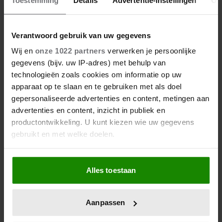
06/08/2026
Verantwoord gebruik van uw gegevens
ROXEANNE EN ANDRÉ HAZES
Wij en
onze 1022 partners
verwerken je persoonlijke
DENKEN TERUG AAN ‘KAPOT
gegevens (bijv. uw IP-adres) met behulp van
ENGE’ HAZES-IMITATOR: ‘ECHT
technologieën zoals cookies om informatie op uw
NIET GOED BIJ JE PAASEI’
apparaat op te slaan en te gebruiken met als doel
gepersonaliseerde advertenties en content, metingen aan
advertenties en content, inzicht in publiek en
productontwikkeling. U kunt kiezen wie uw gegevens
gebruikt en met welke doelen.
Als u het toestaat, willen we ook graag:
Alles toestaan
Informatie verzamelen over uw geografische
locatie, die tot een paar meter nauwkeurig kan zijn
Uw apparaat identificeren door het actief te
Aanpassen
scannen op specifieke eigenschappen (fingerprinting)
Lees meer over hoe uw persoonlijke gegevens worden