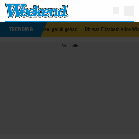
TRENDING
enorm veel geluk gehad’
•
Dit was Elizabeth Alice Wise, de royal die