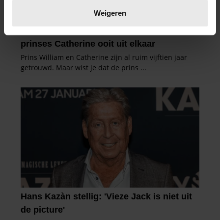
verwerkt en stel uw voorkeuren in het
detailgedeelte
in.
Weigeren
U kunt uw toestemming op elk moment wijzigen of
intrekken in de Cookieverklaring.
We gebruiken cookies om content en advertenties te
personaliseren, om functies voor social media te bieden
en om ons websiteverkeer te analyseren. Ook delen we
informatie over uw gebruik van onze site met onze
partners voor social media, adverteren en analyse. Deze
partners kunnen deze gegevens combineren met andere
informatie die u aan ze heeft verstrekt of die ze hebben
verzameld op basis van uw gebruik van hun services. U
gaat akkoord met onze cookies als u onze website blijft
gebruiken.