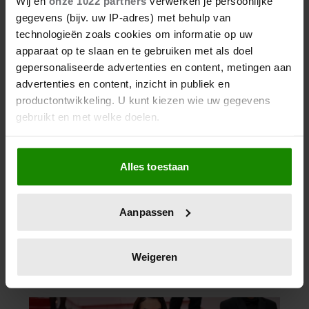
Wij en
onze 1022 partners
verwerken je persoonlijke
gegevens (bijv. uw IP-adres) met behulp van
technologieën zoals cookies om informatie op uw
apparaat op te slaan en te gebruiken met als doel
gepersonaliseerde advertenties en content, metingen aan
advertenties en content, inzicht in publiek en
productontwikkeling. U kunt kiezen wie uw gegevens
gebruikt en met welke doelen.
05/08/2026
Als u het toestaat, willen we ook graag:
VAN GENADELOZE
Alles toestaan
Informatie verzamelen over uw geografische
CELEBRITYPROVOCATEUR TOT
locatie, die tot een paar meter nauwkeurig kan zijn
ERNSTIGE GEZONDHEIDSCRISIS:
Uw apparaat identificeren door het actief te
WAT GEBEURDE ER MET PEREZ
Aanpassen
scannen op specifieke eigenschappen (fingerprinting)
HILTON?
Lees meer over hoe uw persoonlijke gegevens worden
verwerkt en stel uw voorkeuren in het
detailgedeelte
in.
Weigeren
U kunt uw toestemming op elk moment wijzigen of
intrekken in de Cookieverklaring.