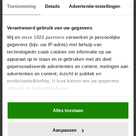
Toestemming
Details
Advertentie-instellingen
Ov
06/08/2026
Verantwoord gebruik van uw gegevens
VICTOR VLAM BEKRITISEERT TIM
Wij en
onze 1022 partners
verwerken je persoonlijke
NIEHE NA DUIDELIJKE GRENS
gegevens (bijv. uw IP-adres) met behulp van
OVER VADER IVO: ‘EEN BEETJE
technologieën zoals cookies om informatie op uw
ONSYMPATHIEK’
apparaat op te slaan en te gebruiken met als doel
gepersonaliseerde advertenties en content, metingen aan
advertenties en content, inzicht in publiek en
productontwikkeling. U kunt kiezen wie uw gegevens
gebruikt en met welke doelen.
Als u het toestaat, willen we ook graag:
Alles toestaan
Informatie verzamelen over uw geografische
locatie, die tot een paar meter nauwkeurig kan zijn
Uw apparaat identificeren door het actief te
Aanpassen
scannen op specifieke eigenschappen (fingerprinting)