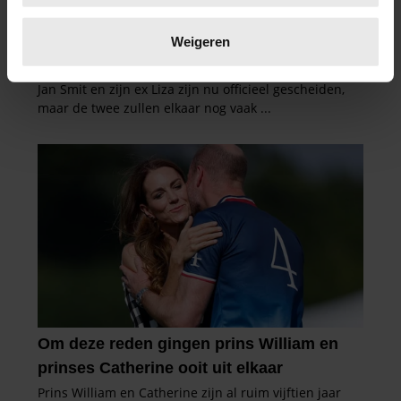
Lees meer over hoe uw persoonlijke gegevens worden
verwerkt en stel uw voorkeuren in het
detailgedeelte
in.
Weigeren
U kunt uw toestemming op elk moment wijzigen of
intrekken in de Cookieverklaring.
We gebruiken cookies om content en advertenties te
personaliseren, om functies voor social media te bieden
en om ons websiteverkeer te analyseren. Ook delen we
informatie over uw gebruik van onze site met onze
partners voor social media, adverteren en analyse. Deze
partners kunnen deze gegevens combineren met andere
informatie die u aan ze heeft verstrekt of die ze hebben
verzameld op basis van uw gebruik van hun services. U
gaat akkoord met onze cookies als u onze website blijft
gebruiken.