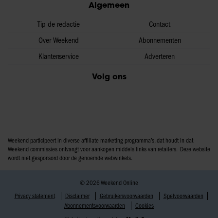
Algemeen
Tip de redactie
Contact
Over Weekend
Abonnementen
Klantenservice
Adverteren
Volg ons
Weekend participeert in diverse affiliate marketing programma’s, dat houdt in dat
Weekend commissies ontvangt voor aankopen middels links van retailers. Deze website
wordt niet gesponsord door de genoemde webwinkels.
© 2026 Weekend Online
Privacy statement
Disclaimer
Gebruikersvoorwaarden
Spelvoorwaarden
Abonnementsvoorwaarden
Cookies