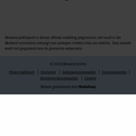
Weekend participeert in diverse affiliate marketing programma’s, dat houdt in dat
Weekend commissies ontvangt voor aankopen middels links van retailers. Deze website
wordt niet gesponsord door de genoemde webwinkels.
© 2026 Weekend Online
Privacy statement
Disclaimer
Gebruikersvoorwaarden
Spelvoorwaarden
Abonnementsvoorwaarden
Cookies
Website gerealiseerd door
MediaSoep