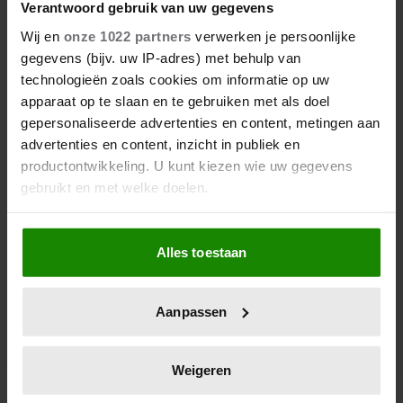
Verantwoord gebruik van uw gegevens
Wij en
onze 1022 partners
verwerken je persoonlijke
gegevens (bijv. uw IP-adres) met behulp van
06/08/2026
technologieën zoals cookies om informatie op uw
ROXEANNE EN ANDRÉ HAZES
apparaat op te slaan en te gebruiken met als doel
DENKEN TERUG AAN ‘KAPOT
gepersonaliseerde advertenties en content, metingen aan
ENGE’ HAZES-IMITATOR: ‘ECHT
advertenties en content, inzicht in publiek en
NIET GOED BIJ JE PAASEI’
productontwikkeling. U kunt kiezen wie uw gegevens
gebruikt en met welke doelen.
Als u het toestaat, willen we ook graag:
Alles toestaan
Informatie verzamelen over uw geografische
locatie, die tot een paar meter nauwkeurig kan zijn
Uw apparaat identificeren door het actief te
Aanpassen
scannen op specifieke eigenschappen (fingerprinting)
Lees meer over hoe uw persoonlijke gegevens worden
verwerkt en stel uw voorkeuren in het
detailgedeelte
in.
Weigeren
06/08/2026
U kunt uw toestemming op elk moment wijzigen of
FAMILIE PEREZ HILTON DEELT