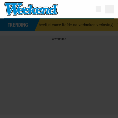
TRENDING
 Geluk heeft nieuwe liefde na verbroken verloving
•
Voormalig prins