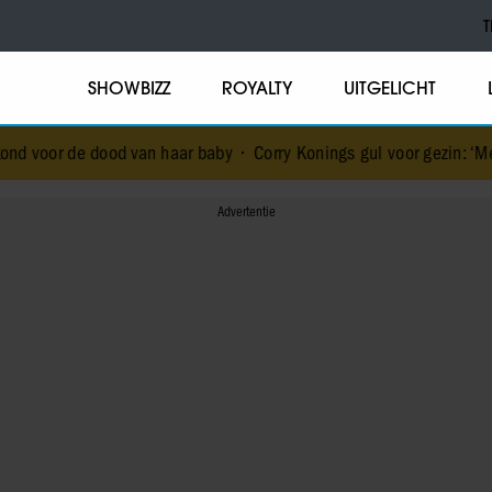
T
SHOWBIZZ
ROYALTY
UITGELICHT
 van haar baby
•
Corry Konings gul voor gezin: ‘Meer voor over dan 