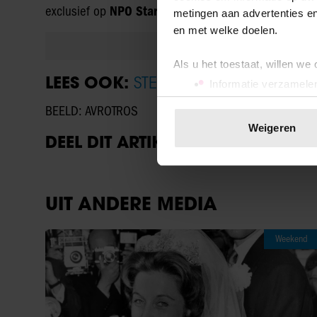
exclusief op
NPO Start
, waarin
onbekende Nederlan
metingen aan advertenties en
en met welke doelen.
Als u het toestaat, willen we
LEES OOK:
STEEDS MINDER KIJKERS
Informatie verzamelen
Uw apparaat identific
BEELD: AVROTROS
Lees meer over hoe uw perso
Weigeren
DEEL DIT ARTIKEL OP SOCIAL MED
toestemming op elk moment wi
We gebruiken cookies om cont
websiteverkeer te analyseren
UIT ANDERE MEDIA
media, adverteren en analys
verstrekt of die ze hebben v
Weekend
onze website blijft gebruiken.