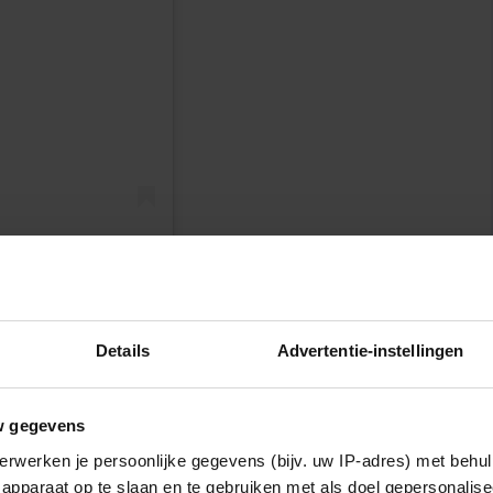
n
mol.avrotros)
Details
Advertentie-instellingen
RLANDERS WERDEN VERRAST MET
w gegevens
oen
ook al een extra editie gemaakt, die in 2020 met
erwerken je persoonlijke gegevens (bijv. uw IP-adres) met behul
zomer verscheen er eveneens een extra seizoen,
apparaat op te slaan en te gebruiken met als doel gepersonalise