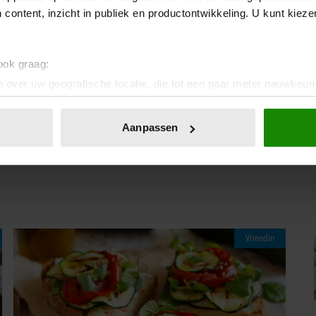
ders
de hoofdrol speelden.
 content, inzicht in publiek en productontwikkeling. U kunt kiez
 ook graag:
 VOOR WIE IS DE MOL?
 over uw geografische locatie, die tot een paar meter nauwkeuri
eren door het actief te scannen op specifieke eigenschappen (fing
onlijke gegevens worden verwerkt en stel uw voorkeuren in he
Aanpassen
IA!
jzigen of intrekken in de Cookieverklaring.
ent en advertenties te personaliseren, om functies voor social
. Ook delen we informatie over uw gebruik van onze site met on
e. Deze partners kunnen deze gegevens combineren met andere i
erzameld op basis van uw gebruik van hun services. U gaat akk
Vriendin