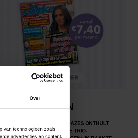
Over
p van technologieën zoals
erde advertenties en content,