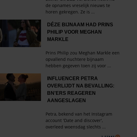
HET LAATSTE SHOWBIZZ
NIEUWS IN JE INBOX?
Met de Showbuzz-nieuwsbrief krijg je twee keer per
week alle buzz over de showbizz en de royals in je
mailbox.