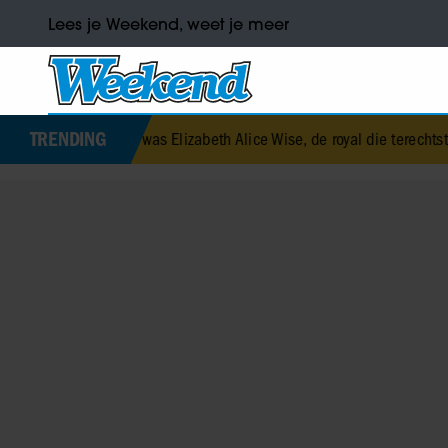
Lees je Weekend, weet je meer
TRENDING
Dit was Elizabeth Alice Wise, de royal die terechtstond voor de dood