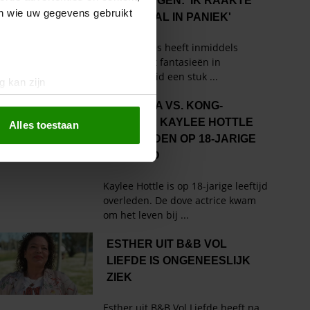
en wie uw gegevens gebruikt
g kan zijn
erprinting)
t
detailgedeelte
in. U kunt uw
Alles toestaan
 media te bieden en om ons
ze partners voor social
nformatie die u aan ze heeft
oord met onze cookies als u