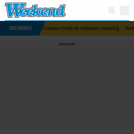
TRENDING
k heeft nieuwe liefde na verbroken verloving
•
Voormalig prins Andr