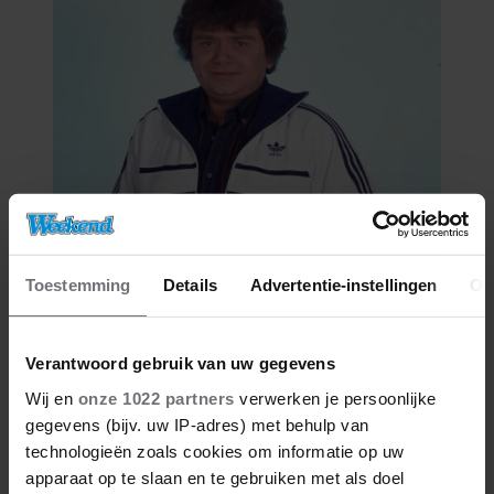
06/08/2026
ROXEANNE EN ANDRÉ HAZES
DENKEN TERUG AAN ‘KAPOT
Toestemming
Details
Advertentie-instellingen
Ov
ENGE’ HAZES-IMITATOR: ‘ECHT
NIET GOED BIJ JE PAASEI’
Verantwoord gebruik van uw gegevens
Wij en
onze 1022 partners
verwerken je persoonlijke
gegevens (bijv. uw IP-adres) met behulp van
technologieën zoals cookies om informatie op uw
apparaat op te slaan en te gebruiken met als doel