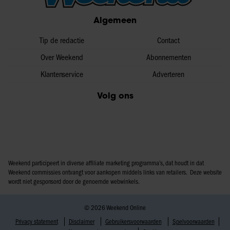
Algemeen
Tip de redactie
Contact
Over Weekend
Abonnementen
Klantenservice
Adverteren
Volg ons
Weekend participeert in diverse affiliate marketing programma’s, dat houdt in dat
Weekend commissies ontvangt voor aankopen middels links van retailers. Deze website
wordt niet gesponsord door de genoemde webwinkels.
© 2026 Weekend Online
Privacy statement
Disclaimer
Gebruikersvoorwaarden
Spelvoorwaarden