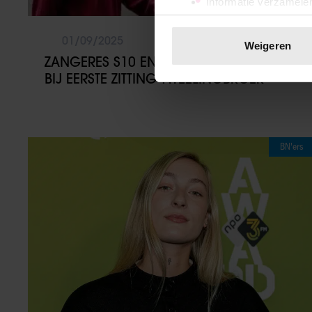
Informatie verzamelen
Uw apparaat identific
Lees meer over hoe uw perso
01/09/2025
Weigeren
toestemming op elk moment wi
ZANGERES S10 EN MOEDER AANWEZIG
BIJ EERSTE ZITTING TWEELINGBROER
We gebruiken cookies om cont
websiteverkeer te analyseren
media, adverteren en analys
verstrekt of die ze hebben v
BN'ers
onze website blijft gebruiken.