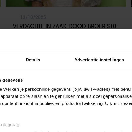
13/10/2025
VERDACHTE IN ZAAK DOOD BROER S10
ONTKENT BETROKKENHEID: ‘IK BEN
ONSCHULDIG’
Details
Advertentie-instellingen
Nieuws
w gegevens
erwerken je persoonlijke gegevens (bijv. uw IP-adres) met behul
apparaat op te slaan en te gebruiken met als doel gepersonalise
 content, inzicht in publiek en productontwikkeling. U kunt kiez
 ook graag: