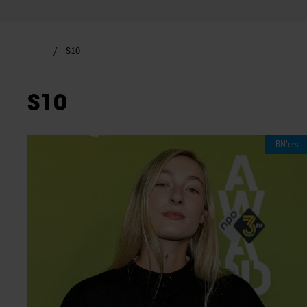
S10
S10
BN'ers