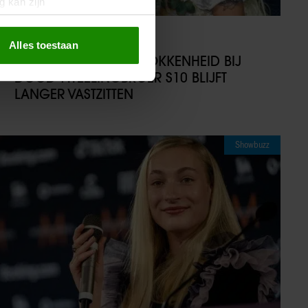
g kan zijn
erprinting)
t
detailgedeelte
in. U kunt uw
10/07/2025
Alles toestaan
VERDACHTE VAN BETROKKENHEID BIJ
DOOD TWEELINGBROER S10 BLIJFT
 media te bieden en om ons
LANGER VASTZITTEN
ze partners voor social
nformatie die u aan ze heeft
oord met onze cookies als u
Showbuzz