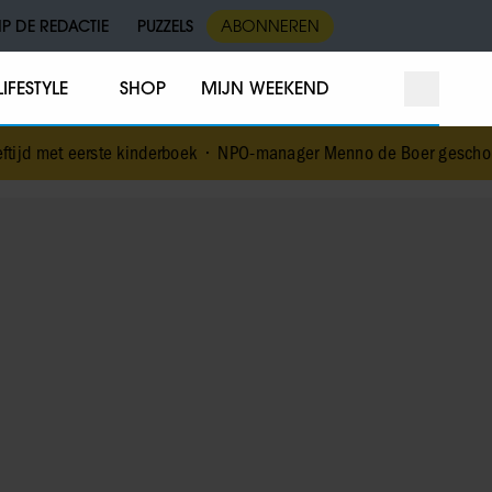
IP DE REDACTIE
PUZZELS
ABONNEREN
LIFESTYLE
SHOP
MIJN WEEKEND
t eerste kinderboek
•
NPO-manager Menno de Boer geschorst na verst