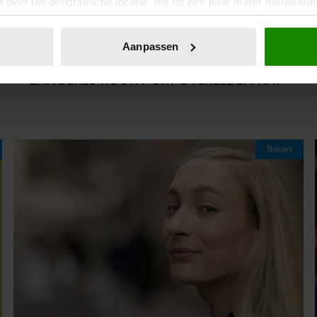
 over uw geografische locatie, die tot een paar meter nauwkeuri
eren door het actief te scannen op specifieke eigenschappen (fing
onlijke gegevens worden verwerkt en stel uw voorkeuren in he
27/07/2025
Aanpassen
jzigen of intrekken in de Cookieverklaring.
WEER SLECHT NIEUWS VOOR S10:
ZANGERES ROUWT OM OVERLEDEN KAT
ent en advertenties te personaliseren, om functies voor social
. Ook delen we informatie over uw gebruik van onze site met on
e. Deze partners kunnen deze gegevens combineren met andere i
erzameld op basis van uw gebruik van hun services. U gaat akk
Nieuws