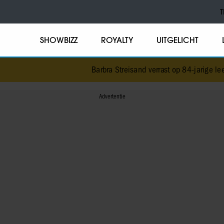
T
SHOWBIZZ
ROYALTY
UITGELICHT
Barbra Streisand verrast op 84-jarige leeftijd me