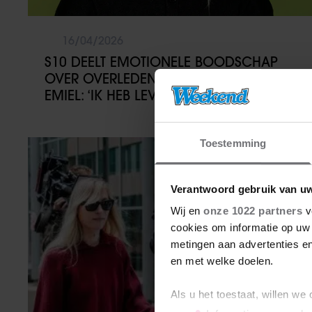
16/04/2026
S10 DEELT EMOTIONELE BOODSCHAP
OVER OVERLEDEN TWEELINGBROER
EMIEL: ‘IK HEB LEVENSLANG GEKREGEN’
Toestemming
Nieuws
Verantwoord gebruik van u
Wij en
onze 1022 partners
v
cookies om informatie op uw 
metingen aan advertenties en
en met welke doelen.
Als u het toestaat, willen we