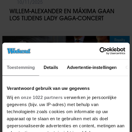
10/11/2025
WILLEM-ALEXANDER EN MÁXIMA GAAN
LOS TIJDENS LADY GAGA-CONCERT
Royalty
Toestemming
Details
Advertentie-instellingen
Ov
Verantwoord gebruik van uw gegevens
Wij en
onze 1022 partners
verwerken je persoonlijke
gegevens (bijv. uw IP-adres) met behulp van
technologieën zoals cookies om informatie op uw
apparaat op te slaan en te gebruiken met als doel
gepersonaliseerde advertenties en content, metingen aan
29/10/2025