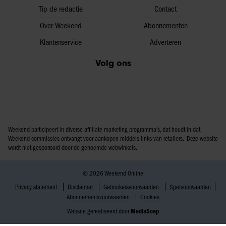
Tip de redactie
Contact
Over Weekend
Abonnementen
Klantenservice
Adverteren
Volg ons
Weekend participeert in diverse affiliate marketing programma’s, dat houdt in dat
Weekend commissies ontvangt voor aankopen middels links van retailers. Deze website
wordt niet gesponsord door de genoemde webwinkels.
© 2026 Weekend Online
Privacy statement
Disclaimer
Gebruikersvoorwaarden
Spelvoorwaarden
Abonnementsvoorwaarden
Cookies
Website gerealiseerd door
MediaSoep