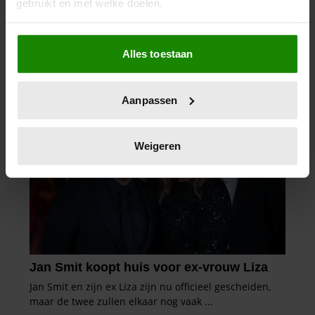
gebruikt en met welke doelen.
COMMUNICEREN’
Als u het toestaat, willen we ook graag:
Alles toestaan
Informatie verzamelen over uw geografische
locatie, die tot een paar meter nauwkeurig kan zijn
Uw apparaat identificeren door het actief te
Aanpassen
scannen op specifieke eigenschappen (fingerprinting)
Lees meer over hoe uw persoonlijke gegevens worden
verwerkt en stel uw voorkeuren in het
detailgedeelte
in.
Weigeren
U kunt uw toestemming op elk moment wijzigen of
intrekken in de Cookieverklaring.
We gebruiken cookies om content en advertenties te
personaliseren, om functies voor social media te bieden
en om ons websiteverkeer te analyseren. Ook delen we
informatie over uw gebruik van onze site met onze
partners voor social media, adverteren en analyse. Deze
partners kunnen deze gegevens combineren met andere
informatie die u aan ze heeft verstrekt of die ze hebben