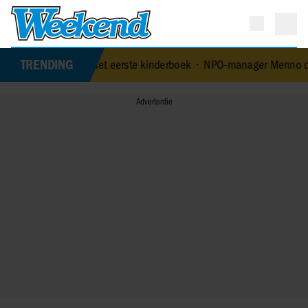
TRENDING
ftijd met eerste kinderboek
•
NPO-manager Menno de Boer geschorst 