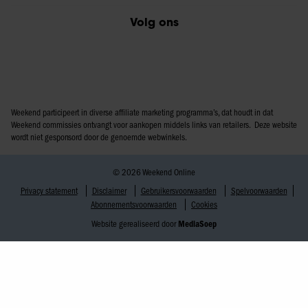
Volg ons
Weekend participeert in diverse affiliate marketing programma’s, dat houdt in dat
Weekend commissies ontvangt voor aankopen middels links van retailers. Deze website
wordt niet gesponsord door de genoemde webwinkels.
© 2026 Weekend Online
Privacy statement
Disclaimer
Gebruikersvoorwaarden
Spelvoorwaarden
Abonnementsvoorwaarden
Cookies
Website gerealiseerd door
MediaSoep