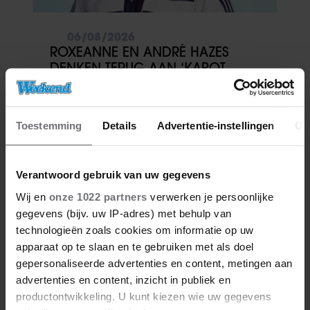
06/08/2026
ROXEANNE EN ANDRÉ HAZES
DENKEN TERUG AAN ‘KAPOT
ENGE’ HAZES-IMITATOR: ‘ECHT
NIET GOED BIJ JE PAASEI’
Toestemming
Details
Advertentie-instellingen
Ov
Verantwoord gebruik van uw gegevens
Wij en
onze 1022 partners
verwerken je persoonlijke
gegevens (bijv. uw IP-adres) met behulp van
technologieën zoals cookies om informatie op uw
apparaat op te slaan en te gebruiken met als doel
gepersonaliseerde advertenties en content, metingen aan
06/08/2026
advertenties en content, inzicht in publiek en
FAMILIE PEREZ HILTON DEELT
productontwikkeling. U kunt kiezen wie uw gegevens
HOOPVOLLE UPDATE: ‘HIJ KAN