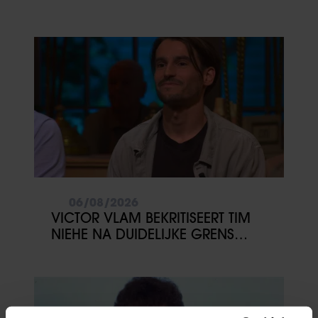
06/08/2026
VICTOR VLAM BEKRITISEERT TIM
NIEHE NA DUIDELIJKE GRENS
OVER VADER IVO: ‘EEN BEETJE
ONSYMPATHIEK’