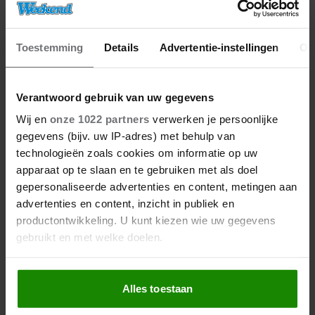
Toestemming
Details
Advertentie-instellingen
Ov
Verantwoord gebruik van uw gegevens
Wij en
onze 1022 partners
verwerken je persoonlijke
06/08/2026
gegevens (bijv. uw IP-adres) met behulp van
ROXEANNE EN ANDRÉ HAZES
DENKEN TERUG AAN ‘KAPOT
technologieën zoals cookies om informatie op uw
ENGE’ HAZES-IMITATOR: ‘ECHT
apparaat op te slaan en te gebruiken met als doel
NIET GOED BIJ JE PAASEI’
gepersonaliseerde advertenties en content, metingen aan
advertenties en content, inzicht in publiek en
productontwikkeling. U kunt kiezen wie uw gegevens
gebruikt en met welke doelen.
Als u het toestaat, willen we ook graag:
Alles toestaan
Informatie verzamelen over uw geografische
locatie, die tot een paar meter nauwkeurig kan zijn