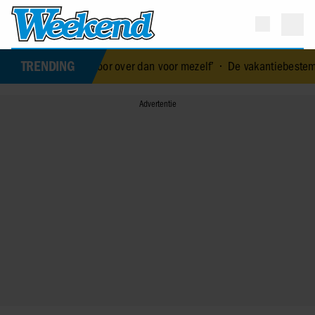
TRENDING
er voor over dan voor mezelf’
•
De vakantiebestemming van… Nicol