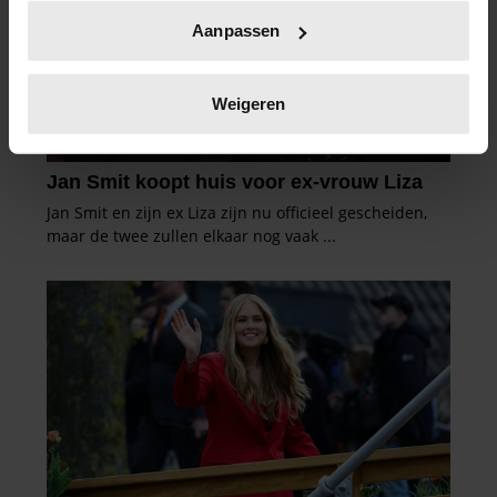
Uw apparaat identificeren door het actief te
Aanpassen
scannen op specifieke eigenschappen (fingerprinting)
Lees meer over hoe uw persoonlijke gegevens worden
verwerkt en stel uw voorkeuren in het
detailgedeelte
in.
Weigeren
U kunt uw toestemming op elk moment wijzigen of
intrekken in de Cookieverklaring.
We gebruiken cookies om content en advertenties te
personaliseren, om functies voor social media te bieden
en om ons websiteverkeer te analyseren. Ook delen we
informatie over uw gebruik van onze site met onze
partners voor social media, adverteren en analyse. Deze
partners kunnen deze gegevens combineren met andere
informatie die u aan ze heeft verstrekt of die ze hebben
verzameld op basis van uw gebruik van hun services. U
gaat akkoord met onze cookies als u onze website blijft
gebruiken.