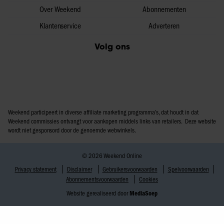
Over Weekend
Abonnementen
Klantenservice
Adverteren
Volg ons
Weekend participeert in diverse affiliate marketing programma’s, dat houdt in dat
Weekend commissies ontvangt voor aankopen middels links van retailers. Deze website
wordt niet gesponsord door de genoemde webwinkels.
© 2026 Weekend Online
Privacy statement
Disclaimer
Gebruikersvoorwaarden
Spelvoorwaarden
Abonnementsvoorwaarden
Cookies
Website gerealiseerd door
MediaSoep