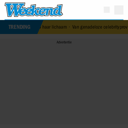
TRENDING
aar op haar lichaam
•
Van genadeloze celebrityprovocateur tot ernst