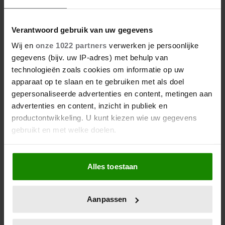
Verantwoord gebruik van uw gegevens
Wij en
onze 1022 partners
verwerken je persoonlijke
gegevens (bijv. uw IP-adres) met behulp van
technologieën zoals cookies om informatie op uw
apparaat op te slaan en te gebruiken met als doel
gepersonaliseerde advertenties en content, metingen aan
advertenties en content, inzicht in publiek en
productontwikkeling. U kunt kiezen wie uw gegevens
gebruikt en met welke doelen.
Als u het toestaat, willen we ook graag:
Alles toestaan
Informatie verzamelen over uw geografische
locatie, die tot een paar meter nauwkeurig kan zijn
Uw apparaat identificeren door het actief te
Aanpassen
scannen op specifieke eigenschappen (fingerprinting)
Lees meer over hoe uw persoonlijke gegevens worden