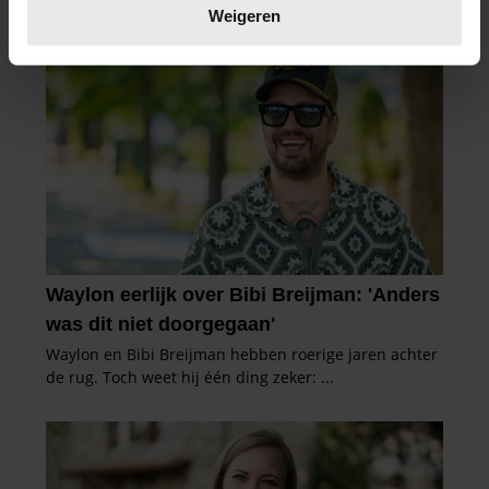
verwerkt en stel uw voorkeuren in het
detailgedeelte
in.
Weigeren
U kunt uw toestemming op elk moment wijzigen of
intrekken in de Cookieverklaring.
We gebruiken cookies om content en advertenties te
personaliseren, om functies voor social media te bieden
en om ons websiteverkeer te analyseren. Ook delen we
informatie over uw gebruik van onze site met onze
partners voor social media, adverteren en analyse. Deze
partners kunnen deze gegevens combineren met andere
informatie die u aan ze heeft verstrekt of die ze hebben
verzameld op basis van uw gebruik van hun services. U
gaat akkoord met onze cookies als u onze website blijft
gebruiken.