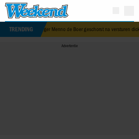
TRENDING
O-manager Menno de Boer geschorst na versturen dickpic in groeps