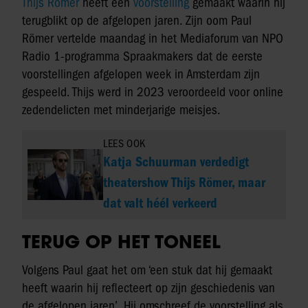
Thijs Römer
heeft een
voorstelling
gemaakt waarin hij
terugblikt op de afgelopen jaren. Zijn oom Paul
Römer vertelde maandag in het Mediaforum van NPO
Radio 1-programma Spraakmakers dat de eerste
voorstellingen afgelopen week in Amsterdam zijn
gespeeld. Thijs werd in 2023 veroordeeld voor online
zedendelicten met minderjarige meisjes.
LEES OOK
Katja Schuurman verdedigt
theatershow Thijs Römer, maar
dat valt héél verkeerd
TERUG OP HET TONEEL
Volgens Paul gaat het om ‘een stuk dat hij gemaakt
heeft waarin hij reflecteert op zijn geschiedenis van
de afgelopen jaren’. Hij omschreef de voorstelling als