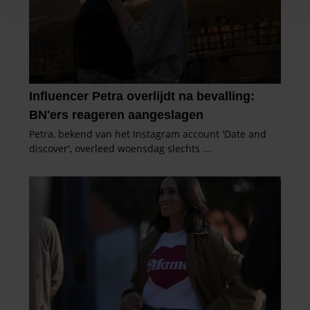
personaliseren, om functies voor social media te bieden
en om ons websiteverkeer te analyseren. Ook delen we
informatie over uw gebruik van onze site met onze
partners voor social media, adverteren en analyse. Deze
partners kunnen deze gegevens combineren met andere
informatie die u aan ze heeft verstrekt of die ze hebben
verzameld op basis van uw gebruik van hun services. U
gaat akkoord met onze cookies als u onze website blijft
gebruiken.