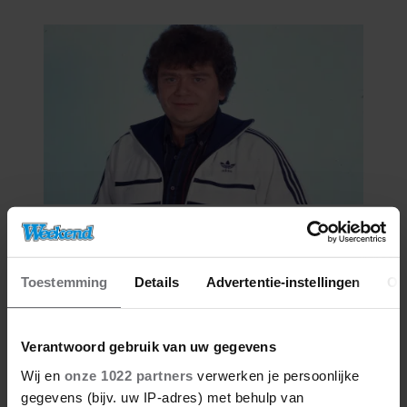
ONSYMPATHIEK’
06/08/2026
ROXEANNE EN ANDRÉ HAZES
DENKEN TERUG AAN ‘KAPOT
Toestemming
Details
Advertentie-instellingen
Ov
ENGE’ HAZES-IMITATOR: ‘ECHT
NIET GOED BIJ JE PAASEI’
Verantwoord gebruik van uw gegevens
Wij en
onze 1022 partners
verwerken je persoonlijke
gegevens (bijv. uw IP-adres) met behulp van