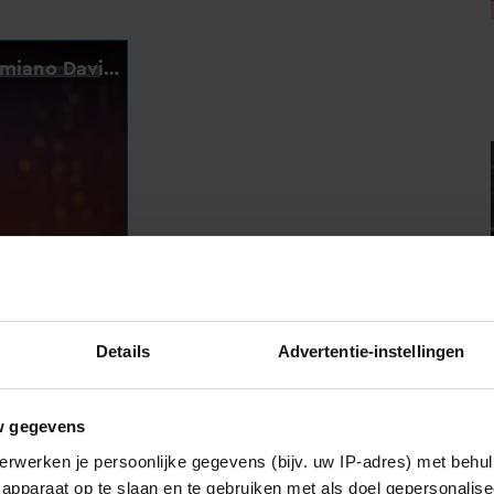
Details
Advertentie-instellingen
w gegevens
d. ‘Een toeschouwer uitte luidkeels zijn mening toen de
lied, wat te horen was in de live-uitzending’, verklaart de
erwerken je persoonlijke gegevens (bijv. uw IP-adres) met behul
at hij het publiek bleef verstoren. Drie andere
apparaat op te slaan en te gebruiken met als doel gepersonalise