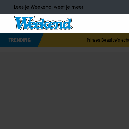
Lees je Weekend, weet je meer
TRENDING
Prinses Beatrice’s echtgenoot Edoardo o