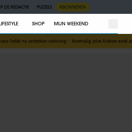
IP DE REDACTIE
PUZZELS
ABONNEREN
LIFESTYLE
SHOP
MIJN WEEKEND
roken verloving
•
Voormalig prins Andrew werd achtervolgd door ve