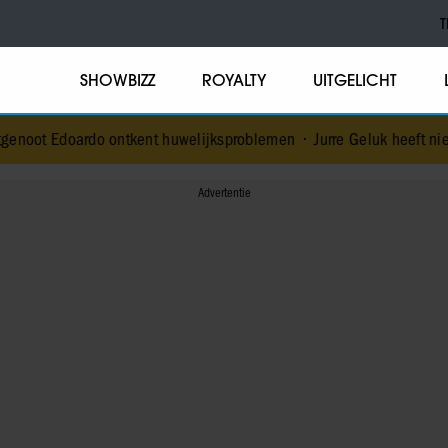
T
SHOWBIZZ
ROYALTY
UITGELICHT
ntkent huwelijksproblemen
•
Jurre Geluk heeft nieuwe liefde na verb