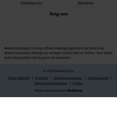
Klantenservice
Adverteren
Volg ons
Weekend participeert in diverse affiliate marketing programma’s, dat houdt in dat
Weekend commissies ontvangt voor aankopen middels links van retailers. Deze website
wordt niet gesponsord door de genoemde webwinkels.
© 2026 Weekend Online
Privacy statement
Disclaimer
Gebruikersvoorwaarden
Spelvoorwaarden
Abonnementsvoorwaarden
Cookies
Website gerealiseerd door
MediaSoep