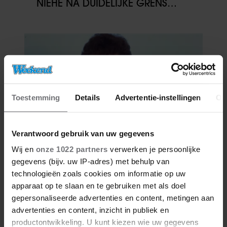
NIEHE NA DUIDELIJKE GRENS
OVER VADER IVO: ‘EEN BEETJE
ONSYMPATHIEK’
Toestemming
Details
Advertentie-instellingen
Ov
Verantwoord gebruik van uw gegevens
Wij en
onze 1022 partners
verwerken je persoonlijke
06/08/2026
ROXEANNE EN ANDRÉ HAZES
gegevens (bijv. uw IP-adres) met behulp van
DENKEN TERUG AAN ‘KAPOT
technologieën zoals cookies om informatie op uw
ENGE’ HAZES-IMITATOR: ‘ECHT
apparaat op te slaan en te gebruiken met als doel
NIET GOED BIJ JE PAASEI’
gepersonaliseerde advertenties en content, metingen aan
advertenties en content, inzicht in publiek en
productontwikkeling. U kunt kiezen wie uw gegevens