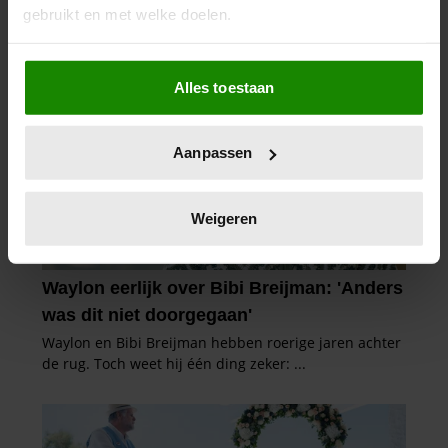
gebruikt en met welke doelen.
Als u het toestaat, willen we ook graag:
Alles toestaan
Informatie verzamelen over uw geografische
locatie, die tot een paar meter nauwkeurig kan zijn
Uw apparaat identificeren door het actief te
Aanpassen
scannen op specifieke eigenschappen (fingerprinting)
Lees meer over hoe uw persoonlijke gegevens worden
verwerkt en stel uw voorkeuren in het
detailgedeelte
in.
Weigeren
U kunt uw toestemming op elk moment wijzigen of
intrekken in de Cookieverklaring.
We gebruiken cookies om content en advertenties te
personaliseren, om functies voor social media te bieden
en om ons websiteverkeer te analyseren. Ook delen we
informatie over uw gebruik van onze site met onze
partners voor social media, adverteren en analyse. Deze
partners kunnen deze gegevens combineren met andere