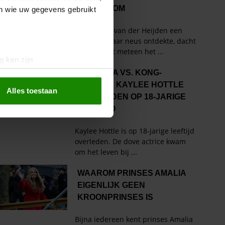
en wie uw gegevens gebruikt
g kan zijn
erprinting)
t
detailgedeelte
in. U kunt uw
Alles toestaan
 media te bieden en om ons
ze partners voor social
nformatie die u aan ze heeft
oord met onze cookies als u