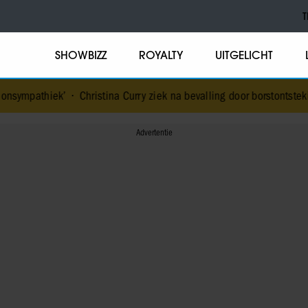
T
SHOWBIZZ
ROYALTY
UITGELICHT
Christina Curry ziek na bevalling door borstontsteking
•
Roxeanne en 