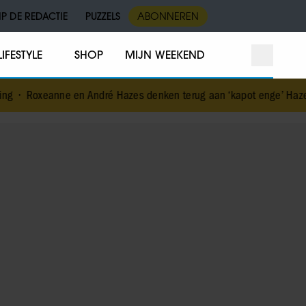
IP DE REDACTIE
PUZZELS
ABONNEREN
LIFESTYLE
SHOP
MIJN WEEKEND
André Hazes denken terug aan ‘kapot enge’ Hazes-imitator: ‘Echt ni