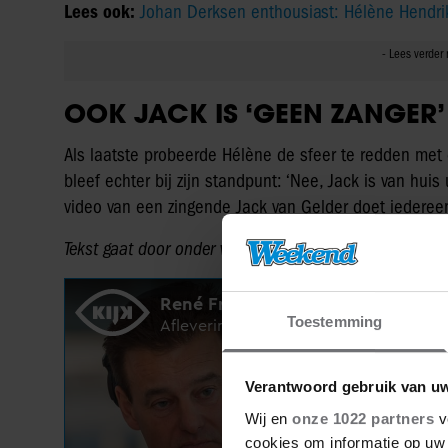
Lees ook:
Johan Derksen enthousiast: Hélène Hendrik
OOK JACK IS ‘GEEN ZANGER
Als laatste probeerde Hélène de sfeer te redden met e
bleef echter bij zijn standpunt: ‘Nee, Jack is van hui
video van een zingende Jack van Gelder doet iederee
Tekst gaat door onder video.
Toestemming
Verantwoord gebruik van u
Wij en
onze 1022 partners
v
cookies om informatie op uw 