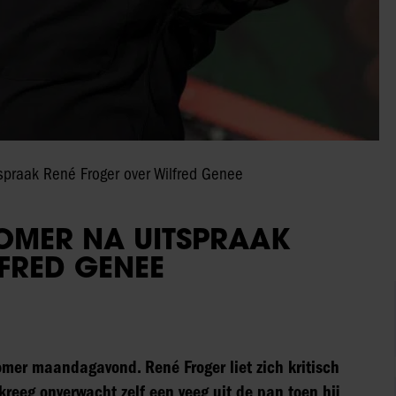
spraak René Froger over Wilfred Genee
ZOMER NA UITSPRAAK
FRED GENEE
mer maandagavond. René Froger liet zich kritisch
kreeg onverwacht zelf een veeg uit de pan toen hij