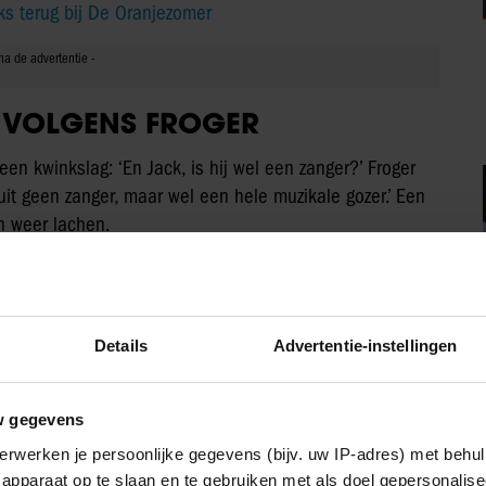
s terug bij De Oranjezomer
’ VOLGENS FROGER
en kwinkslag: ‘En Jack, is hij wel een zanger?’ Froger
s uit geen zanger, maar wel een hele muzikale gozer.’ Een
n weer lachen.
Details
Advertentie-instellingen
w gegevens
erwerken je persoonlijke gegevens (bijv. uw IP-adres) met behul
apparaat op te slaan en te gebruiken met als doel gepersonalise