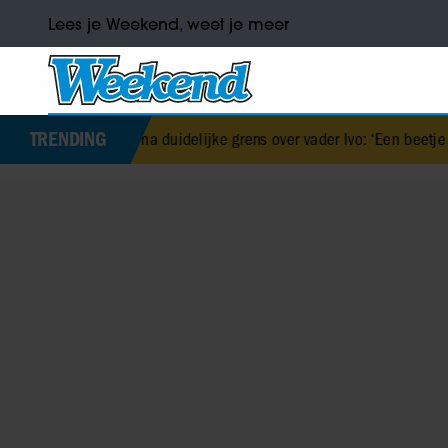
Lees je Weekend, weet je meer
TRENDING
ehe na duidelijke grens over vader Ivo: ‘Een beetje onsympathiek’
•