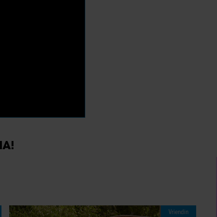
IA!
Vriendin