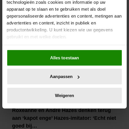
technologieën zoals cookies om informatie op uw
apparaat op te slaan en te gebruiken met als doel
gepersonaliseerde advertenties en content, metingen aan
advertenties en content, inzicht in publiek en
productontwikkeling. U kunt kiezen wie uw gegevens
gebruikt en met welke doelen.
Als u het toestaat, willen we ook graag:
Alles toestaan
Informatie verzamelen over uw geografische
locatie, die tot een paar meter nauwkeurig kan zijn
Uw apparaat identificeren door het actief te
Aanpassen
scannen op specifieke eigenschappen (fingerprinting)
Lees meer over hoe uw persoonlijke gegevens worden
verwerkt en stel uw voorkeuren in het
detailgedeelte
in.
Weigeren
U kunt uw toestemming op elk moment wijzigen of
intrekken in de Cookieverklaring.
We gebruiken cookies om content en advertenties te
personaliseren, om functies voor social media te bieden