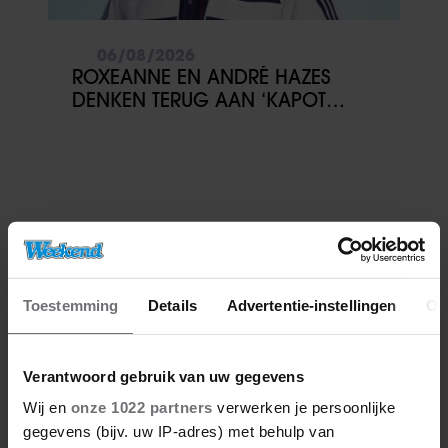
06/08/2026
ROXEANNE EN ANDRÉ HAZES
DENKEN TERUG AAN ‘KAPOT
ENGE’ HAZES-IMITATOR: ‘ECHT
NIET GOED BIJ JE PAASEI’
Toestemming
Details
Advertentie-instellingen
Ov
Verantwoord gebruik van uw gegevens
Wij en
onze 1022 partners
verwerken je persoonlijke
gegevens (bijv. uw IP-adres) met behulp van