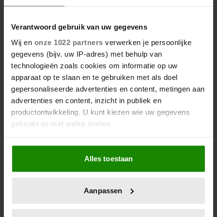
Verantwoord gebruik van uw gegevens
Wij en
onze 1022 partners
verwerken je persoonlijke
gegevens (bijv. uw IP-adres) met behulp van
technologieën zoals cookies om informatie op uw
apparaat op te slaan en te gebruiken met als doel
gepersonaliseerde advertenties en content, metingen aan
advertenties en content, inzicht in publiek en
productontwikkeling. U kunt kiezen wie uw gegevens
gebruikt en met welke doelen.
Als u het toestaat, willen we ook graag:
Alles toestaan
Informatie verzamelen over uw geografische
locatie, die tot een paar meter nauwkeurig kan zijn
Uw apparaat identificeren door het actief te
Aanpassen
scannen op specifieke eigenschappen (fingerprinting)
Lees meer over hoe uw persoonlijke gegevens worden