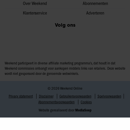
Over Weekend
Abonnementen
Klantenservice
Adverteren
Volg ons
Weekend participeert in diverse affiliate marketing programma’s, dat houdt in dat
Weekend commissies ontvangt voor aankopen middels links van retailers. Deze website
wordt niet gesponsord door de genoemde webwinkels.
© 2026 Weekend Online
Privacy statement
Disclaimer
Gebruikersvoorwaarden
Spelvoorwaarden
Abonnementsvoorwaarden
Cookies
Website gerealiseerd door
MediaSoep