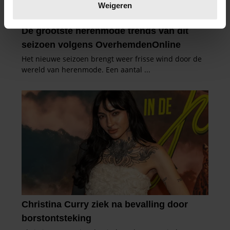
verwerkt en stel uw voorkeuren in het
detailgedeelte
in.
Weigeren
U kunt uw toestemming op elk moment wijzigen of
intrekken in de Cookieverklaring.
We gebruiken cookies om content en advertenties te
personaliseren, om functies voor social media te bieden
en om ons websiteverkeer te analyseren. Ook delen we
informatie over uw gebruik van onze site met onze
partners voor social media, adverteren en analyse. Deze
partners kunnen deze gegevens combineren met andere
informatie die u aan ze heeft verstrekt of die ze hebben
verzameld op basis van uw gebruik van hun services. U
gaat akkoord met onze cookies als u onze website blijft
gebruiken.