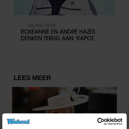
06/08/2026
ROXEANNE EN ANDRÉ HAZES
DENKEN TERUG AAN ‘KAPOT
ENGE’ HAZES-IMITATOR: ‘ECHT
NIET GOED BIJ JE PAASEI’