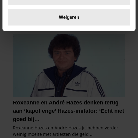
Lees meer over hoe uw persoonlijke gegevens worden
verwerkt en stel uw voorkeuren in het
detailgedeelte
in.
Weigeren
U kunt uw toestemming op elk moment wijzigen of
intrekken in de Cookieverklaring.
We gebruiken cookies om content en advertenties te
personaliseren, om functies voor social media te bieden
en om ons websiteverkeer te analyseren. Ook delen we
informatie over uw gebruik van onze site met onze
partners voor social media, adverteren en analyse. Deze
partners kunnen deze gegevens combineren met andere
informatie die u aan ze heeft verstrekt of die ze hebben
verzameld op basis van uw gebruik van hun services. U
gaat akkoord met onze cookies als u onze website blijft
gebruiken.