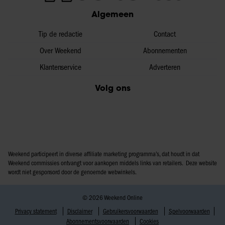
Algemeen
Tip de redactie
Contact
Over Weekend
Abonnementen
Klantenservice
Adverteren
Volg ons
Weekend participeert in diverse affiliate marketing programma’s, dat houdt in dat
Weekend commissies ontvangt voor aankopen middels links van retailers. Deze website
wordt niet gesponsord door de genoemde webwinkels.
© 2026 Weekend Online
Privacy statement
Disclaimer
Gebruikersvoorwaarden
Spelvoorwaarden
Abonnementsvoorwaarden
Cookies