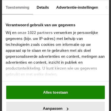
Toestemming
Details
Advertentie-instellingen
Ov
Verantwoord gebruik van uw gegevens
Wij en
onze 1022 partners
verwerken je persoonlijke
gegevens (bijv. uw IP-adres) met behulp van
technologieën zoals cookies om informatie op uw
apparaat op te slaan en te gebruiken met als doel
gepersonaliseerde advertenties en content, metingen aan
advertenties en content, inzicht in publiek en
productontwikkeling. U kunt kiezen wie uw gegevens
gebruikt en met welke doelen.
Als u het toestaat, willen we ook graag:
Alles toestaan
Informatie verzamelen over uw geografische
locatie, die tot een paar meter nauwkeurig kan zijn
Uw apparaat identificeren door het actief te
Aanpassen
scannen op specifieke eigenschappen (fingerprinting)